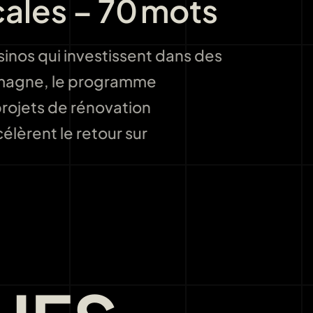
cales – 70 mots
sinos qui investissent dans des
lemagne, le programme
projets de rénovation
élèrent le retour sur