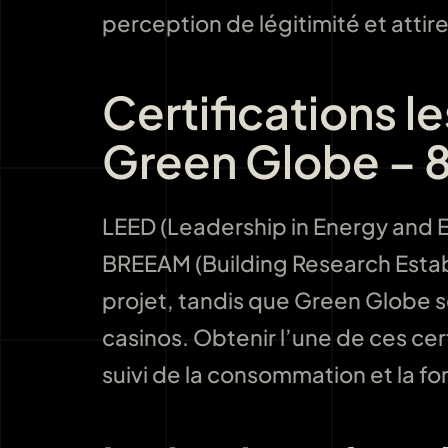
perception de légitimité et attir
Certifications 
Green Globe – 
LEED (Leadership in Energy and 
BREEAM (Building Research Esta
projet, tandis que Green Globe se
casinos. Obtenir l’une de ces cer
suivi de la consommation et la f