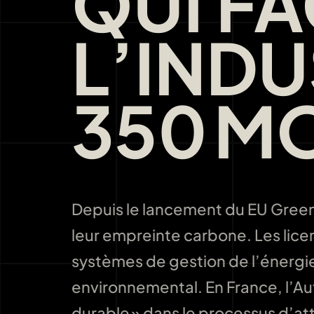
QUI F
L’INDU
350 M
Depuis le lancement du EU Green
leur empreinte carbone. Les licen
systèmes de gestion de l’énergie 
environnemental. En France, l’Au
durable » dans le processus d’at