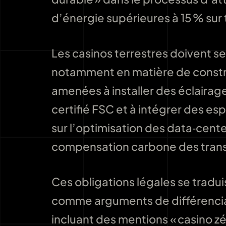
d’énergie supérieures à 15 % sur t
Les casinos terrestres doivent se
notamment en matière de construc
amenées à installer des éclairage
certifié FSC et à intégrer des esp
sur l’optimisation des data‑cente
compensation carbone des trans
Ces obligations légales se traduis
comme arguments de différenciati
incluant des mentions « casino zé