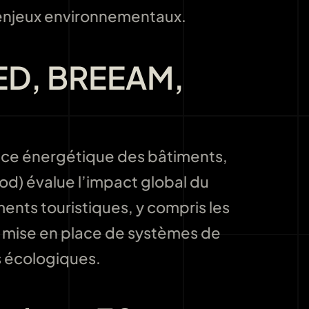
x enjeux environnementaux.
LEED, BREEAM,
nce énergétique des bâtiments,
d) évalue l’impact global du
ents touristiques, y compris les
la mise en place de systèmes de
s écologiques.