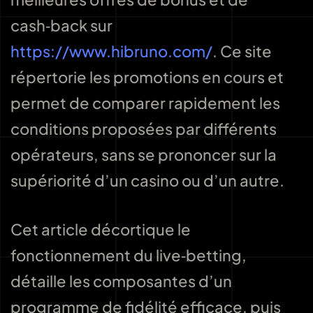
cash‑back sur
https://www.hibruno.com/
. Ce site
répertorie les promotions en cours et
permet de comparer rapidement les
conditions proposées par différents
opérateurs, sans se prononcer sur la
supériorité d’un casino ou d’un autre.
Cet article décortique le
fonctionnement du live‑betting,
détaille les composantes d’un
programme de fidélité efficace, puis