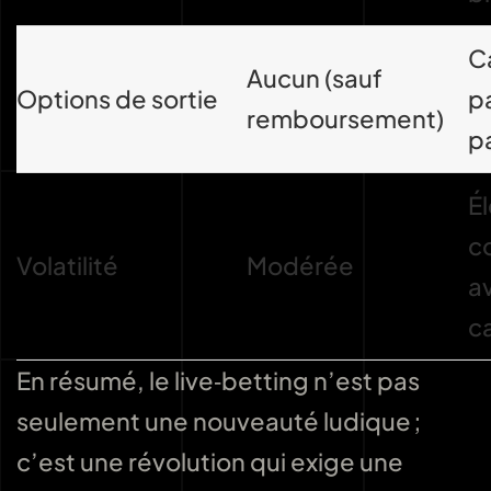
C
Aucun (sauf
Options de sortie
pa
remboursement)
pa
É
c
Volatilité
Modérée
a
c
En résumé, le live‑betting n’est pas
seulement une nouveauté ludique ;
c’est une révolution qui exige une