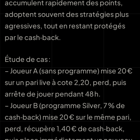
accumulent rapidement des points,
adoptent souvent des stratégies plus
agressives, tout en restant protégés
par le cash‑back.
Étude de cas :
– Joueur A (sans programme) mise 20 €
sur un pari live à cote 2,20, perd, puis
arrête de jouer pendant 48 h.
– Joueur B (programme Silver, 7 % de
cash‑back) mise 20 € sur le même pari,
perd, récupère 1,40 € de cash‑back,
puis place immédiatement un nouveau