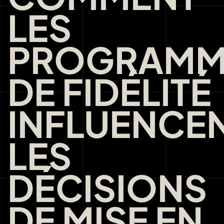
LES
PROGRAMM
DE FIDÉLITÉ
INFLUENCE
LES
DÉCISIONS
DE MISE EN