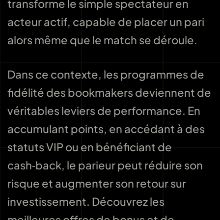
transforme le simple spectateur en
acteur actif, capable de placer un pari
alors même que le match se déroule.
Dans ce contexte, les programmes de
fidélité des bookmakers deviennent de
véritables leviers de performance. En
accumulant points, en accédant à des
statuts VIP ou en bénéficiant de
cash‑back, le parieur peut réduire son
risque et augmenter son retour sur
investissement. Découvrez les
meilleures offres de bonus et de