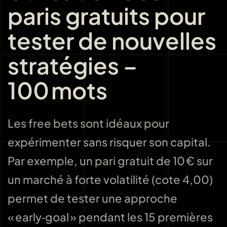
paris gratuits pour
tester de nouvelles
stratégies –
100 mots
Les free bets sont idéaux pour
expérimenter sans risquer son capital.
Par exemple, un pari gratuit de 10 € sur
un marché à forte volatilité (cote 4,00)
permet de tester une approche
« early‑goal » pendant les 15 premières