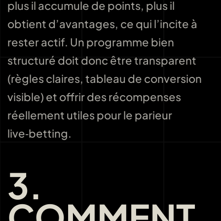
plus il accumule de points, plus il
obtient d’avantages, ce qui l’incite à
rester actif. Un programme bien
structuré doit donc être transparent
(règles claires, tableau de conversion
visible) et offrir des récompenses
réellement utiles pour le parieur
live‑betting.
3.
COMMENT