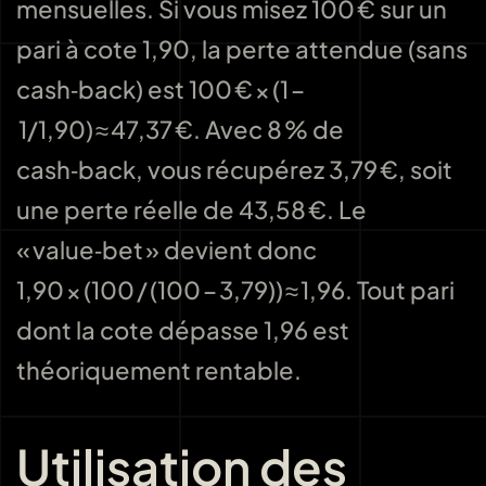
mensuelles. Si vous misez 100 € sur un
pari à cote 1,90, la perte attendue (sans
cash‑back) est 100 € × (1 –
1/1,90) ≈ 47,37 €. Avec 8 % de
cash‑back, vous récupérez 3,79 €, soit
une perte réelle de 43,58 €. Le
« value‑bet » devient donc
1,90 × (100 / (100 – 3,79)) ≈ 1,96. Tout pari
dont la cote dépasse 1,96 est
théoriquement rentable.
Utilisation des