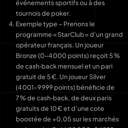
événements sportifs ou à des
tournois de poker.
Exemple type – Prenons le
programme « StarClub » d’un grand
opérateur français. Un joueur
Bronze (0–4 000 points) reçoit 5 %
de cash‑back mensuel et un pari
gratuit de 5 €. Un joueur Silver
(4 001–9 999 points) bénéficie de
7 % de cash‑back, de deux paris
gratuits de 10 € et d’une cote
boostée de +0,05 sur les marchés