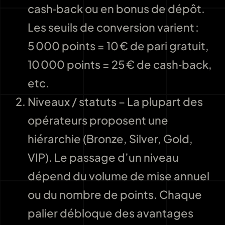
cash‑back ou en bonus de dépôt.
Les seuils de conversion varient :
5 000 points = 10 € de pari gratuit,
10 000 points = 25 € de cash‑back,
etc.
Niveaux / statuts – La plupart des
opérateurs proposent une
hiérarchie (Bronze, Silver, Gold,
VIP). Le passage d’un niveau
dépend du volume de mise annuel
ou du nombre de points. Chaque
palier débloque des avantages