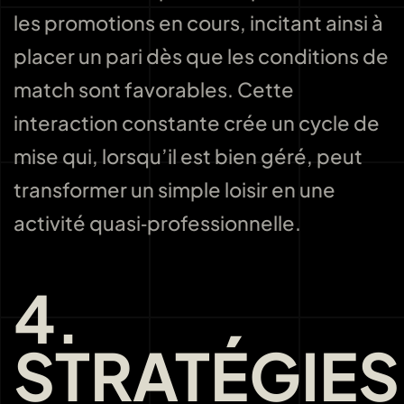
les promotions en cours, incitant ainsi à
placer un pari dès que les conditions de
match sont favorables. Cette
interaction constante crée un cycle de
mise qui, lorsqu’il est bien géré, peut
transformer un simple loisir en une
activité quasi‑professionnelle.
4.
STRATÉGIES