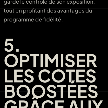
garde le contrôle de son exposition,
tout en profitant des avantages du
programme de fidélité.
5.
OPTIMISER
LES COTES
BOOSTÉES
GRÂCE AUX