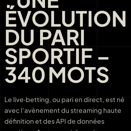
ÉVOLUTION
DU PARI
SPORTIF –
340 MOTS
Le live‑betting, ou pari en direct, est né
avec l’avènement du streaming haute
définition et des API de données