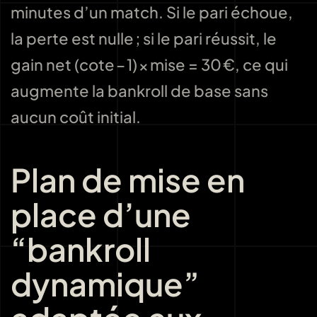
minutes d’un match. Si le pari échoue,
la perte est nulle ; si le pari réussit, le
gain net (cote – 1) × mise = 30 €, ce qui
augmente la bankroll de base sans
aucun coût initial.
Plan de mise en
place d’une
“bankroll
dynamique”