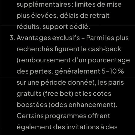
supplémentaires : limites de mise
plus élevées, délais de retrait
réduits, support dédié.
Avantages exclusifs – Parmi les plus
recherchés figurent le cash‑back
(remboursement d’un pourcentage
des pertes, généralement 5–10 %
sur une période donnée), les paris
gratuits (free bet) et les cotes
boostées (odds enhancement).
Certains programmes offrent
également des invitations à des