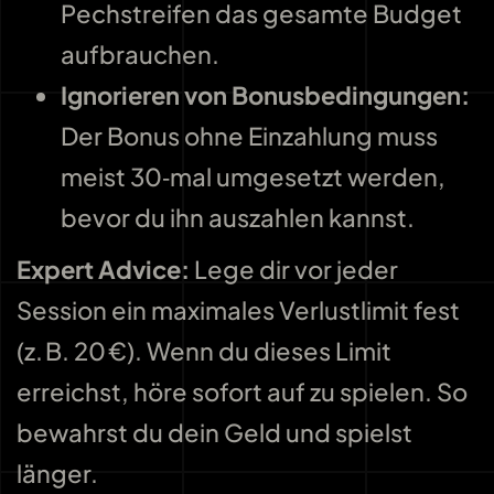
Pechstreifen das gesamte Budget
aufbrauchen.
Ignorieren von Bonusbedingungen:
Der Bonus ohne Einzahlung muss
meist 30‑mal umgesetzt werden,
bevor du ihn auszahlen kannst.
Expert Advice:
Lege dir vor jeder
Session ein maximales Verlustlimit fest
(z. B. 20 €). Wenn du dieses Limit
erreichst, höre sofort auf zu spielen. So
bewahrst du dein Geld und spielst
länger.