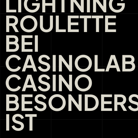
LIGHTNING
ROULETTE
BEI
CASINOLAB
CASINO
BESONDER
IST