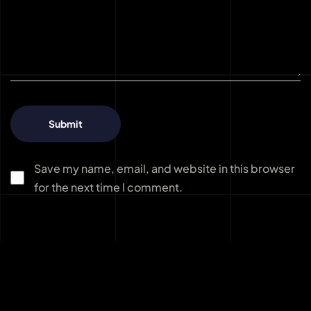
Save my name, email, and website in this browser
for the next time I comment.