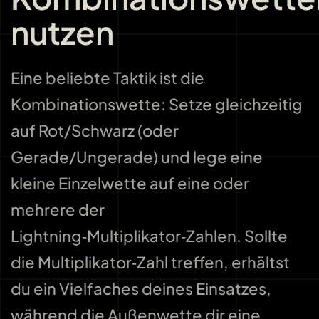
nutzen
Eine beliebte Taktik ist die
Kombinationswette: Setze gleichzeitig
auf Rot/Schwarz (oder
Gerade/Ungerade) und lege eine
kleine Einzelwette auf eine oder
mehrere der
Lightning‑Multiplikator‑Zahlen. Sollte
die Multiplikator‑Zahl treffen, erhältst
du ein Vielfaches deines Einsatzes,
während die Außenwette dir eine