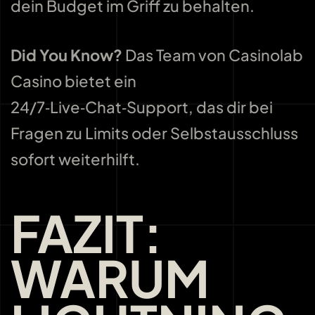
dein Budget im Griff zu behalten.
Did You Know?
Das Team von Casinolab
Casino bietet ein
24/7‑Live‑Chat‑Support, das dir bei
Fragen zu Limits oder Selbstausschluss
sofort weiterhilft.
FAZIT:
WARUM