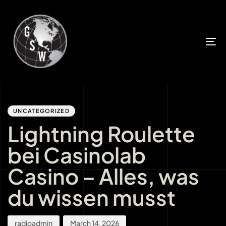
T
n
Author
Published
PUBLISHED
IN:
on:
UNCATEGORIZED
Lightning Roulette
bei Casinolab
Casino – Alles, was
du wissen musst
radioadmin
March 14, 2026