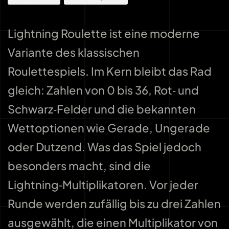
Lightning Roulette ist eine moderne
Variante des klassischen
Roulettespiels. Im Kern bleibt das Rad
gleich: Zahlen von 0 bis 36, Rot‑ und
Schwarz‑Felder und die bekannten
Wettoptionen wie Gerade, Ungerade
oder Dutzend. Was das Spiel jedoch
besonders macht, sind die
Lightning‑Multiplikatoren. Vor jeder
Runde werden zufällig bis zu drei Zahlen
ausgewählt, die einen Multiplikator von