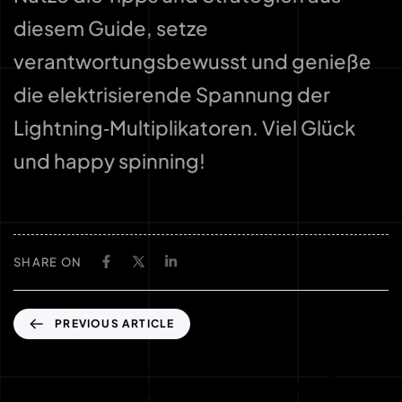
diesem Guide, setze
verantwortungsbewusst und genieße
die elektrisierende Spannung der
Lightning‑Multiplikatoren. Viel Glück
und happy spinning!
SHARE ON
PREVIOUS ARTICLE
Halloween al Casinò: Confronto dei Migliori
Giochi a Tema, Bonus e Vincite da Brivido