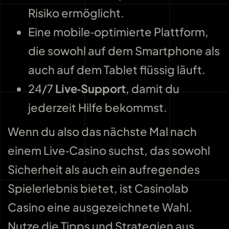
Risiko ermöglicht.
Eine mobile‑optimierte Plattform,
die sowohl auf dem Smartphone als
auch auf dem Tablet flüssig läuft.
24/7
Live‑Support
, damit du
jederzeit Hilfe bekommst.
Wenn du also das nächste Mal nach
einem Live‑Casino suchst, das sowohl
Sicherheit als auch ein aufregendes
Spielerlebnis bietet, ist Casinolab
Casino eine ausgezeichnete Wahl.
Nutze die Tipps und Strategien aus