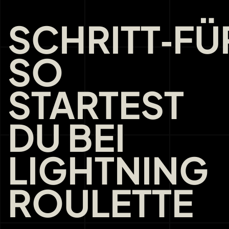
SCHRITT‑FÜ
SO
STARTEST
DU BEI
LIGHTNING
ROULETTE