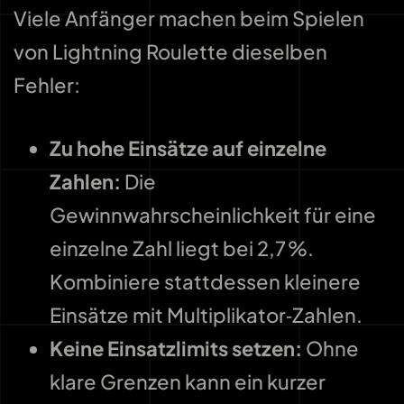
Viele Anfänger machen beim Spielen
von Lightning Roulette dieselben
Fehler:
Zu hohe Einsätze auf einzelne
Zahlen:
Die
Gewinnwahrscheinlichkeit für eine
einzelne Zahl liegt bei 2,7 %.
Kombiniere stattdessen kleinere
Einsätze mit Multiplikator‑Zahlen.
Keine Einsatzlimits setzen:
Ohne
klare Grenzen kann ein kurzer