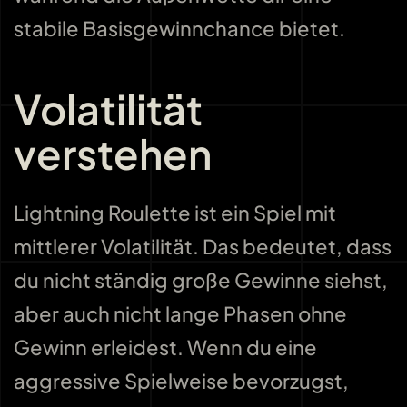
stabile Basisgewinnchance bietet.
Volatilität
verstehen
Lightning Roulette ist ein Spiel mit
mittlerer Volatilität. Das bedeutet, dass
du nicht ständig große Gewinne siehst,
aber auch nicht lange Phasen ohne
Gewinn erleidest. Wenn du eine
aggressive Spielweise bevorzugst,