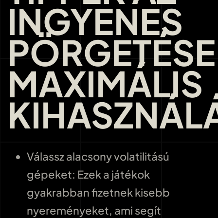
INGYENES
PÖRGETÉSE
MAXIMÁLIS
KIHASZNÁL
Válassz alacsony volatilitású
gépeket: Ezek a játékok
gyakrabban fizetnek kisebb
nyereményeket, ami segít