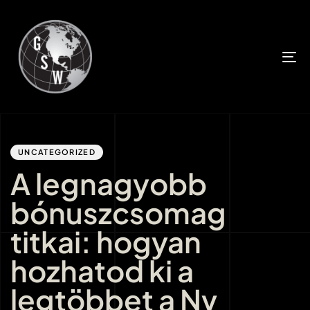
T
n
Author
Published
PUBLISHED
IN:
on:
UNCATEGORIZED
A legnagyobb
bónuszcsomag
titkai: hogyan
hozhatod ki a
legtöbbet a Nv