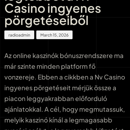
Casino ingyenes
pörgetéseiből
radioadmin
March 15, 2026
Az online kaszinók bónuszrendszere ma
már szinte minden platform fő
vonzereje. Ebben a cikkben a Nv Casino
ingyenes pörgetéseit mérjük össze a
piacon leggyakrabban előforduló
ajánlatokkal. A cél, hogy megmutassuk,
melyik kaszinó kínál a legmagasabb