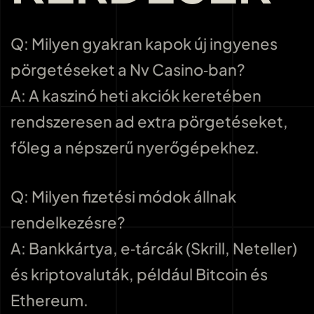
Q: Milyen gyakran kapok új ingyenes
pörgetéseket a Nv Casino‑ban?
A: A kaszinó heti akciók keretében
rendszeresen ad extra pörgetéseket,
főleg a népszerű nyerőgépekhez.
Q: Milyen fizetési módok állnak
rendelkezésre?
A: Bankkártya, e‑tárcák (Skrill, Neteller)
és kriptovaluták, például Bitcoin és
Ethereum.