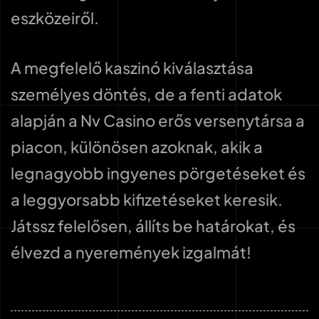
eszközeiről.
A megfelelő kaszinó kiválasztása
személyes döntés, de a fenti adatok
alapján a Nv Casino erős versenytársa a
piacon, különösen azoknak, akik a
legnagyobb ingyenes pörgetéseket és
a leggyorsabb kifizetéseket keresik.
Játssz felelősen, állíts be határokat, és
élvezd a nyeremények izgalmát!