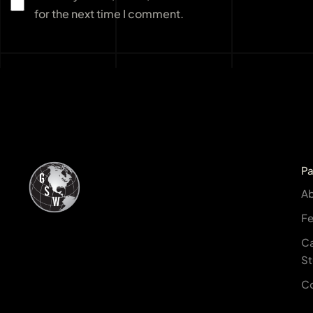
for the next time I comment.
P
A
Fe
C
St
C