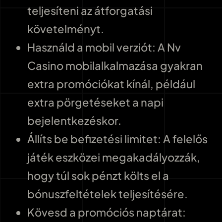
teljesíteni az átforgatási
követelményt.
Használd a mobil verziót: A Nv
Casino mobilalkalmazása gyakran
extra promóciókat kínál, például
extra pörgetéseket a napi
bejelentkezéskor.
Állíts be befizetési limitet: A felelős
játék eszközei megakadályozzák,
hogy túl sok pénzt költs el a
bónuszfeltételek teljesítésére.
Kövesd a promóciós naptárat: