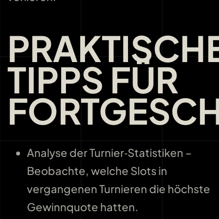
PRAKTISCH
TIPPS FÜR
FORTGESCH
Analyse der Turnier‑Statistiken –
Beobachte, welche Slots in
vergangenen Turnieren die höchste
Gewinnquote hatten.