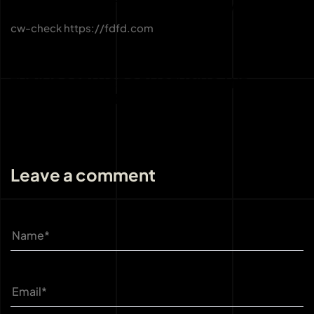
CW-CHECK-HTTPS://FDFD.COM/
cw-check https://fdfd.com
4 weeks ago
Uncategorized
THE IMPORTANCE OF LICENSING AND
REGULATION AT BOHO CASINO
Leave a comment