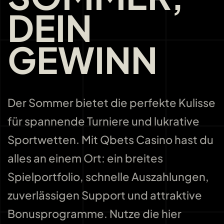
DEIN
GEWINN
Der Sommer bietet die perfekte Kulisse
für spannende Turniere und lukrative
Sportwetten. Mit Qbets Casino hast du
alles an einem Ort: ein breites
Spielportfolio, schnelle Auszahlungen,
zuverlässigen Support und attraktive
Bonusprogramme. Nutze die hier