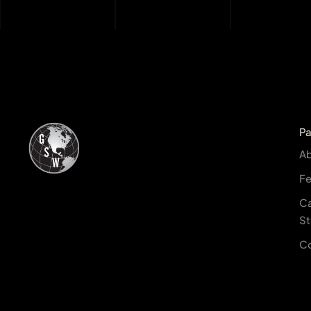
P
A
Fe
C
St
C