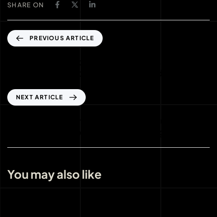
SHARE ON
PREVIOUS ARTICLE
Black Friday nei casinò online: guida per
principianti alle offerte più grandi dell’anno
NEXT ARTICLE
Les meilleurs conseils pour les débutants sur
Winbay Casino pour maximiser les gains
You may also like
4 weeks ago
Uncategorized