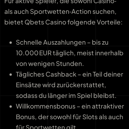
Für aktive Spieler, die sowohl Casino‑
als auch Sportwetten‑Action suchen,
bietet Qbets Casino folgende Vorteile:
Schnelle Auszahlungen – bis zu
10.000 EUR täglich, meist innerhalb
von wenigen Stunden.
Tägliches Cashback – ein Teil deiner
Einsätze wird zurückerstattet,
sodass du länger im Spiel bleibst.
Willkommensbonus – ein attraktiver
Bonus, der sowohl für Slots als auch
für Sportwetten gilt.