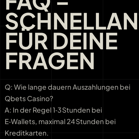
FAQ –
SCHNELLA
FÜR DEINE
FRAGEN
Q: Wie lange dauern Auszahlungen bei
Qbets Casino?
A: In der Regel 1‑3 Stunden bei
E‑Wallets, maximal 24 Stunden bei
Kreditkarten.