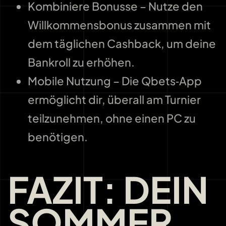
Kombiniere Bonusse – Nutze den
Willkommensbonus zusammen mit
dem täglichen Cashback, um deine
Bankroll zu erhöhen.
Mobile Nutzung – Die Qbets‑App
ermöglicht dir, überall am Turnier
teilzunehmen, ohne einen PC zu
benötigen.
FAZIT: DEIN
SOMMER,