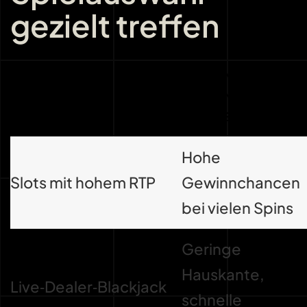
gezielt treffen
WARUM
SPIELTYP
GEEIGNET FÜR
TURNIERE
Hohe
Slots mit hohem RTP
Gewinnchancen
bei vielen Spins
Geringe
Hauskante,
Live‑Dealer‑Blackjack
schnelle