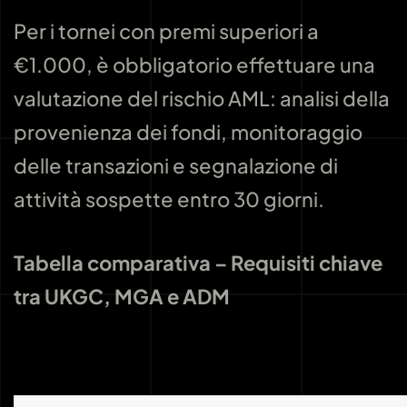
Per i tornei con premi superiori a
€1.000, è obbligatorio effettuare una
valutazione del rischio AML: analisi della
provenienza dei fondi, monitoraggio
delle transazioni e segnalazione di
attività sospette entro 30 giorni.
Tabella comparativa – Requisiti chiave
tra UKGC, MGA e ADM
ASPETTO
UKGC
MGA
ADM