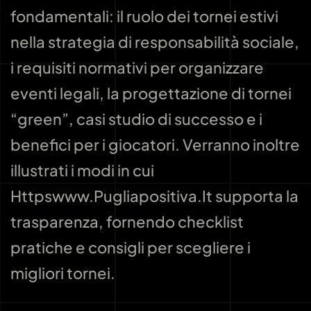
fondamentali: il ruolo dei tornei estivi
nella strategia di responsabilità sociale,
i requisiti normativi per organizzare
eventi legali, la progettazione di tornei
“green”, casi studio di successo e i
benefici per i giocatori. Verranno inoltre
illustrati i modi in cui
Httpswww.Pugliapositiva.It supporta la
trasparenza, fornendo checklist
pratiche e consigli per scegliere i
migliori tornei.