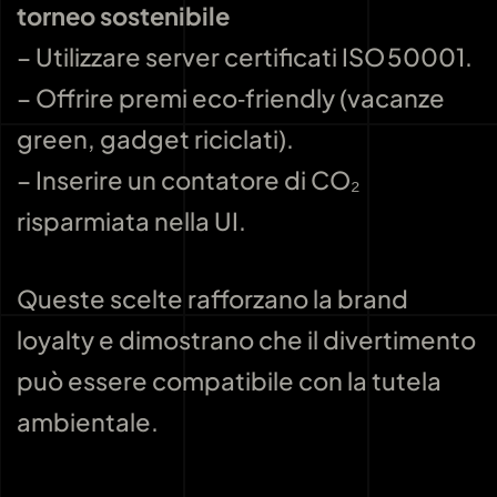
torneo sostenibile
– Utilizzare server certificati ISO 50001.
– Offrire premi eco‑friendly (vacanze
green, gadget riciclati).
– Inserire un contatore di CO₂
risparmiata nella UI.
Queste scelte rafforzano la brand
loyalty e dimostrano che il divertimento
può essere compatibile con la tutela
ambientale.