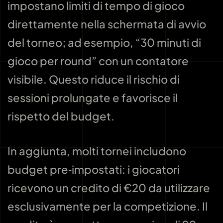
impostano limiti di tempo di gioco
direttamente nella schermata di avvio
del torneo; ad esempio, “30 minuti di
gioco per round” con un contatore
visibile. Questo riduce il rischio di
sessioni prolungate e favorisce il
rispetto del budget.
In aggiunta, molti tornei includono
budget pre‑impostati: i giocatori
ricevono un credito di €20 da utilizzare
esclusivamente per la competizione. Il