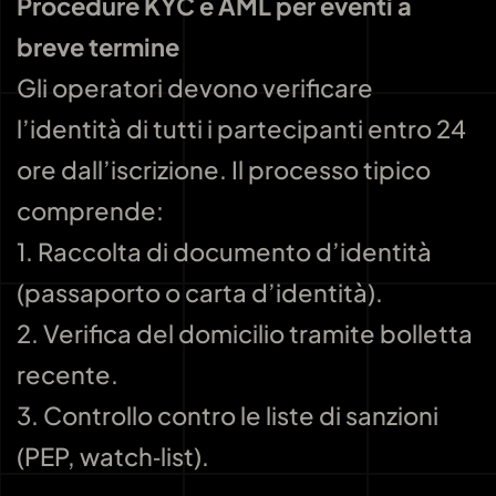
Procedure KYC e AML per eventi a
breve termine
Gli operatori devono verificare
l’identità di tutti i partecipanti entro 24
ore dall’iscrizione. Il processo tipico
comprende:
1. Raccolta di documento d’identità
(passaporto o carta d’identità).
2. Verifica del domicilio tramite bolletta
recente.
3. Controllo contro le liste di sanzioni
(PEP, watch‑list).