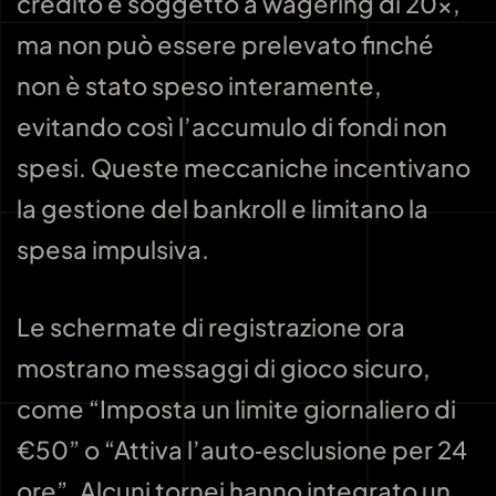
credito è soggetto a wagering di 20x,
ma non può essere prelevato finché
non è stato speso interamente,
evitando così l’accumulo di fondi non
spesi. Queste meccaniche incentivano
la gestione del bankroll e limitano la
spesa impulsiva.
Le schermate di registrazione ora
mostrano messaggi di gioco sicuro,
come “Imposta un limite giornaliero di
€50” o “Attiva l’auto‑esclusione per 24
ore”. Alcuni tornei hanno integrato un