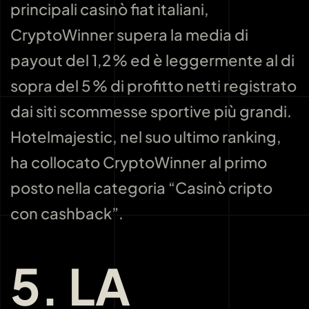
principali casinò fiat italiani,
CryptoWinner supera la media di
payout del 1,2 % ed è leggermente al di
sopra del 5 % di profitto netti registrato
dai siti scommesse sportive più grandi.
Hotelmajestic, nel suo ultimo ranking,
ha collocato CryptoWinner al primo
posto nella categoria “Casinò cripto
con cashback”.
5. LA