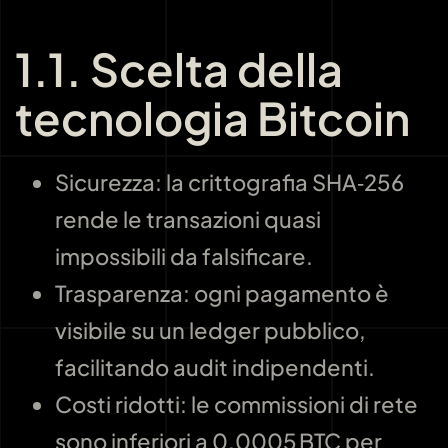
1.1. Scelta della
tecnologia Bitcoin
Sicurezza: la crittografia SHA‑256
rende le transazioni quasi
impossibili da falsificare.
Trasparenza: ogni pagamento è
visibile su un ledger pubblico,
facilitando audit indipendenti.
Costi ridotti: le commissioni di rete
sono inferiori a 0,0005 BTC per