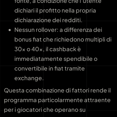
fonte, a condizione che l’utente
dichiari il profitto nella propria
dichiarazione dei redditi.
Nessun rollover: a differenza dei
bonus fiat che richiedono multipli di
30x o 40x, il cashback è
immediatamente spendibile o
convertibile in fiat tramite
exchange.
Questa combinazione di fattori rende il
programma particolarmente attraente
per i giocatori che operano su