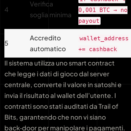
Verifica
4
0,001 BTC → no
soglia minima
payout
Accredito
wallet_address
5
automatico
+= cashback
Il sistema utilizza uno smart contract
che legge i dati di gioco dal server
centrale, converte il valore in satoshi e
invia il risultato al wallet dell’utente. I
contratti sono stati auditati da Trail of
Bits, garantendo che non vi siano
back‑door per manipolare i pagamenti.