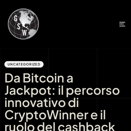
T
n
Author
Published
PUBLISHED
IN:
on:
UNCATEGORIZED
Da Bitcoin a
Jackpot: il percorso
innovativo di
CryptoWinner e il
ruolo del cashback