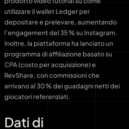
prodotto video tutorial su come
utilizzare il wallet Ledger per
depositare e prelevare, aumentando
l’engagement del 35 % su Instagram.
Inoltre, la piattaforma ha lanciato un
programma di affiliazione basato su
CPA (costo per acquisizione) e
RevShare, con commissioni che
arrivano al 30 % dei guadagni netti dei
giocatori referenziati.
Dati di