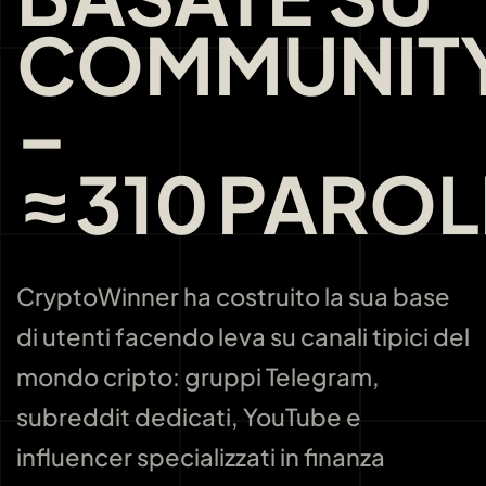
COMMUNIT
–
≈ 310 PAROL
CryptoWinner ha costruito la sua base
di utenti facendo leva su canali tipici del
mondo cripto: gruppi Telegram,
subreddit dedicati, YouTube e
influencer specializzati in finanza