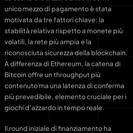
unico mezzo di pagamento è stata
motivata da tre fattori chiave: la
stabilità relativa rispetto a monete più
volatili, la rete più ampia e la
riconosciuta sicurezza della blockchain.
A differenza di Ethereum, la catena di
Bitcoin offre un throughput più
contenuto ma una latenza di conferma
più prevedibile, elemento cruciale per i
giochi d’azzardo in tempo reale.
Il round iniziale di finanziamento ha