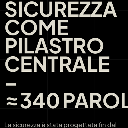
SICUREZZA
COME
PILASTRO
CENTRALE
–
≈ 340 PARO
La sicurezza è stata progettata fin dal