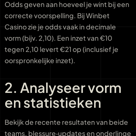
Odds geven aan hoeveel je wint bij een
correcte voorspelling. Bij Winbet
Casino zie je odds vaak in decimale
vorm (bijv. 2,10). Een inzet van €10
tegen 2,10 levert €21 op (inclusief je
oorspronkelijke inzet).
2. Analyseer vorm
en statistieken
Bekijk de recente resultaten van beide
teams, blessure‑updates en onderlinge