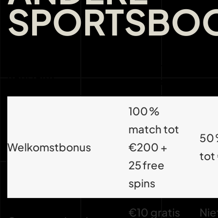
SPORTSBO
WINBET
CO
KENMERK
CASINO
A
100 %
match tot
50 
Welkomstbonus
€200 +
tot
25 free
spins
€10 gratis
Nie