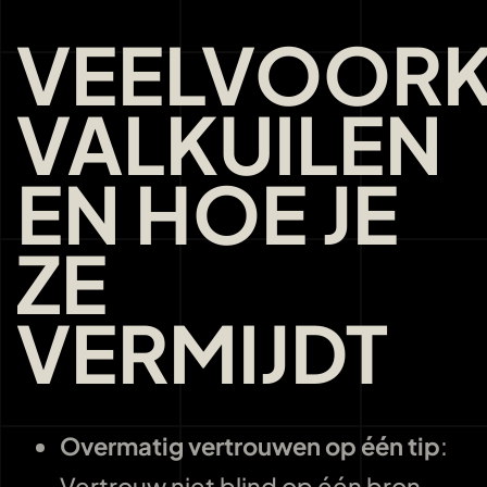
VEELVOOR
VALKUILEN
EN HOE JE
ZE
VERMIJDT
Overmatig vertrouwen op één tip
:
Vertrouw niet blind op één bron.