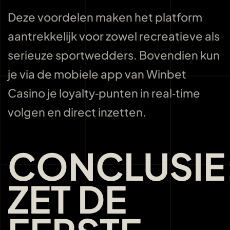
Deze voordelen maken het platform
aantrekkelijk voor zowel recreatieve als
serieuze sportwedders. Bovendien kun
je via de mobiele app van Winbet
Casino je loyalty‑punten in real‑time
volgen en direct inzetten.
CONCLUSIE
ZET DE