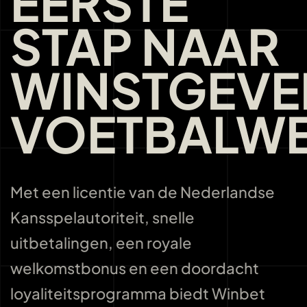
EERSTE
STAP NAAR
WINSTGEVE
VOETBALW
Met een licentie van de Nederlandse
Kansspelautoriteit, snelle
uitbetalingen, een royale
welkomstbonus en een doordacht
loyaliteitsprogramma biedt Winbet