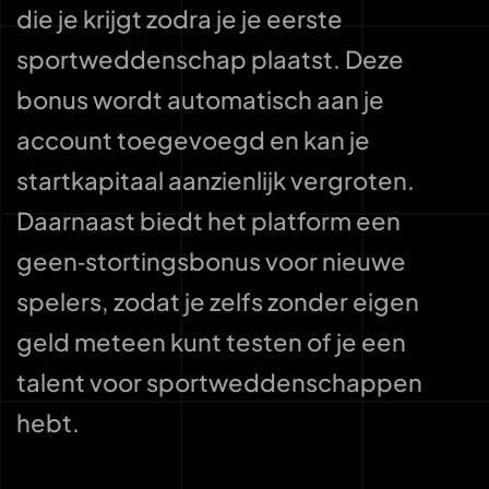
die je krijgt zodra je je eerste
sportweddenschap plaatst. Deze
bonus wordt automatisch aan je
account toegevoegd en kan je
startkapitaal aanzienlijk vergroten.
Daarnaast biedt het platform een
geen‑stortingsbonus voor nieuwe
spelers, zodat je zelfs zonder eigen
geld meteen kunt testen of je een
talent voor sportweddenschappen
hebt.