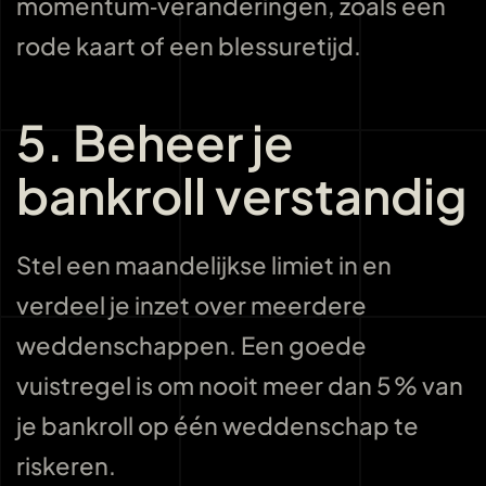
momentum‑veranderingen, zoals een
rode kaart of een blessuretijd.
5. Beheer je
bankroll verstandig
Stel een maandelijkse limiet in en
verdeel je inzet over meerdere
weddenschappen. Een goede
vuistregel is om nooit meer dan 5 % van
je bankroll op één weddenschap te
riskeren.