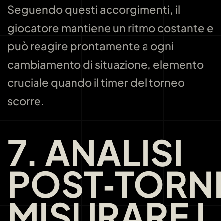
Seguendo questi accorgimenti, il
giocatore mantiene un ritmo costante e
può reagire prontamente a ogni
cambiamento di situazione, elemento
cruciale quando il timer del torneo
scorre.
7. ANALISI
POST‑TORN
MISURARE I