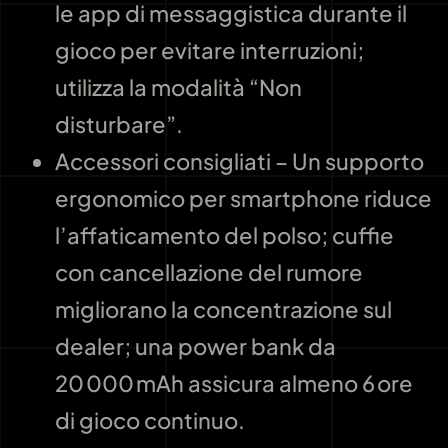
le app di messaggistica durante il
gioco per evitare interruzioni;
utilizza la modalità “Non
disturbare”.
Accessori consigliati – Un supporto
ergonomico per smartphone riduce
l’affaticamento del polso; cuffie
con cancellazione del rumore
migliorano la concentrazione sul
dealer; una power bank da
20 000 mAh assicura almeno 6 ore
di gioco continuo.