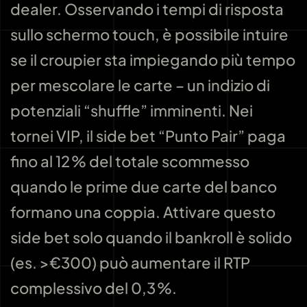
dealer. Osservando i tempi di risposta
sullo schermo touch, è possibile intuire
se il croupier sta impiegando più tempo
per mescolare le carte – un indizio di
potenziali “shuffle” imminenti. Nei
tornei VIP, il side bet “Punto Pair” paga
fino al 12 % del totale scommesso
quando le prime due carte del banco
formano una coppia. Attivare questo
side bet solo quando il bankroll è solido
(es. >€300) può aumentare il RTP
complessivo del 0,3 %.