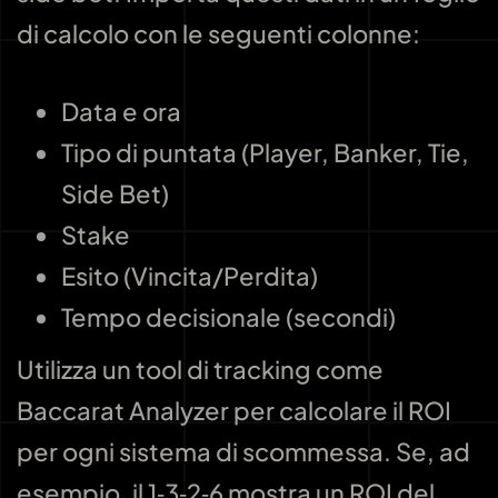
di calcolo con le seguenti colonne:
Data e ora
Tipo di puntata (Player, Banker, Tie,
Side Bet)
Stake
Esito (Vincita/Perdita)
Tempo decisionale (secondi)
Utilizza un tool di tracking come
Baccarat Analyzer per calcolare il ROI
per ogni sistema di scommessa. Se, ad
esempio, il 1‑3‑2‑6 mostra un ROI del