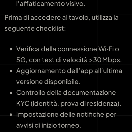
l’affaticamento visivo.
Prima di accedere al tavolo, utilizza la
seguente checklist:
Verifica della connessione Wi‑Fi o
5G, con test di velocità >30 Mbps.
Aggiornamento dell’app all’ultima
versione disponibile.
Controllo della documentazione
KYC (identità, prova di residenza).
Impostazione delle notifiche per
avvisi di inizio torneo.