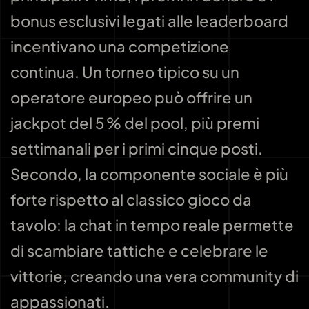
bonus esclusivi legati alle leaderboard
incentivano una competizione
continua. Un torneo tipico su un
operatore europeo può offrire un
jackpot del 5 % del pool, più premi
settimanali per i primi cinque posti.
Secondo, la componente sociale è più
forte rispetto al classico gioco da
tavolo: la chat in tempo reale permette
di scambiare tattiche e celebrare le
vittorie, creando una vera community di
appassionati.