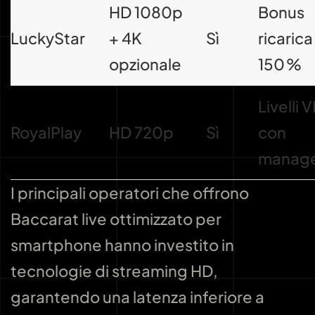
HD 1080p
Bonus
LuckyStar
+ 4K
Sì
ricarica
opzionale
150 %
Livelli V
RoyalPlay
HD 720p
Sì
con
manag
I principali operatori che offrono
Baccarat live ottimizzato per
smartphone hanno investito in
tecnologie di streaming HD,
garantendo una latenza inferiore a