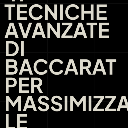
TECNICHE
AVANZATE
DI
BACCARAT
PER
MASSIMIZZ
LE