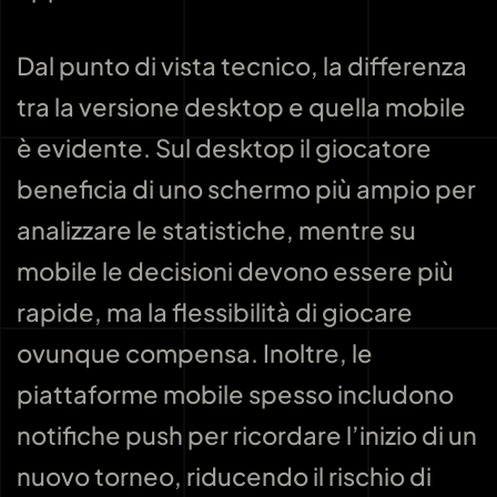
Dal punto di vista tecnico, la differenza
tra la versione desktop e quella mobile
è evidente. Sul desktop il giocatore
beneficia di uno schermo più ampio per
analizzare le statistiche, mentre su
mobile le decisioni devono essere più
rapide, ma la flessibilità di giocare
ovunque compensa. Inoltre, le
piattaforme mobile spesso includono
notifiche push per ricordare l’inizio di un
nuovo torneo, riducendo il rischio di