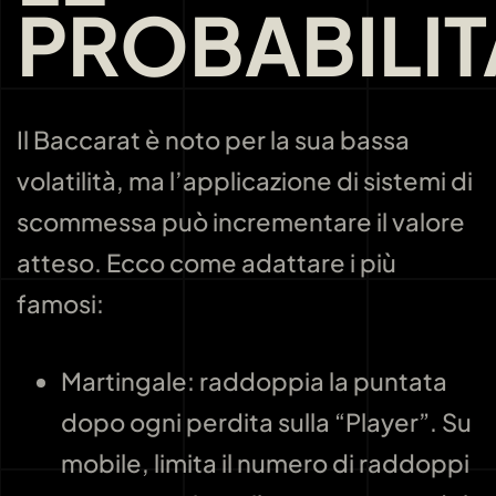
PROBABILIT
Il Baccarat è noto per la sua bassa
volatilità, ma l’applicazione di sistemi di
scommessa può incrementare il valore
atteso. Ecco come adattare i più
famosi:
Martingale: raddoppia la puntata
dopo ogni perdita sulla “Player”. Su
mobile, limita il numero di raddoppi