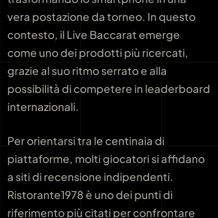
vera postazione da torneo. In questo
contesto, il Live Baccarat emerge
come uno dei prodotti più ricercati,
grazie al suo ritmo serrato e alla
possibilità di competere in leaderboard
internazionali.
Per orientarsi tra le centinaia di
piattaforme, molti giocatori si affidano
a siti di recensione indipendenti.
Ristorante1978 è uno dei punti di
riferimento più citati per confrontare