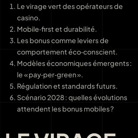
Le virage vert des opérateurs de
casino.
Mobile‑first et durabilité.
Les bonus comme leviers de
comportement éco‑conscient.
Modèles économiques émergents :
le « pay‑per‑green ».
Régulation et standards futurs.
Scénario 2028 : quelles évolutions
attendent les bonus mobiles ?