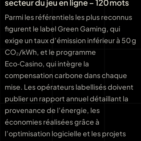
secteur du jeu en ligne – 120 mots
Parmi les référentiels les plus reconnus
figurent le label Green Gaming, qui
exige un taux d’émission inférieur à 50 g
CO₂/kWh, et le programme
Eco‑Casino, qui intègre la
compensation carbone dans chaque
mise. Les opérateurs labellisés doivent
publier un rapport annuel détaillant la
provenance de l’énergie, les
économies réalisées grâce à
l’optimisation logicielle et les projets