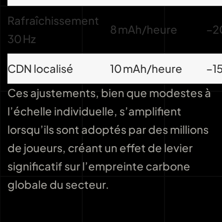
Rafraîchissement
8 mAh/heure
–2
30 Hz
CDN localisé
10 mAh/heure
–1
Ces ajustements, bien que modestes à
l’échelle individuelle, s’amplifient
lorsqu’ils sont adoptés par des millions
de joueurs, créant un effet de levier
significatif sur l’empreinte carbone
globale du secteur.