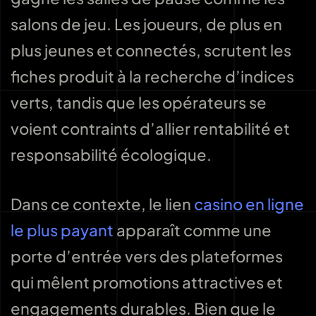
salons de jeu. Les joueurs, de plus en
plus jeunes et connectés, scrutent les
fiches produit à la recherche d’indices
verts, tandis que les opérateurs se
voient contraints d’allier rentabilité et
responsabilité écologique.
Dans ce contexte, le lien
casino en ligne
le plus payant
apparaît comme une
porte d’entrée vers des plateformes
qui mêlent promotions attractives et
engagements durables. Bien que le