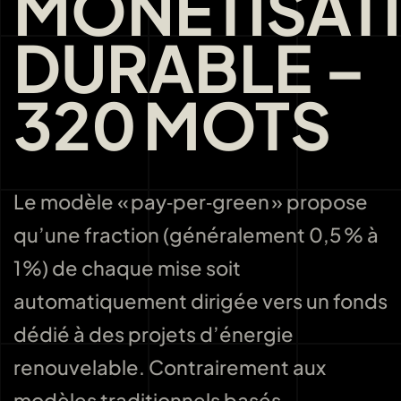
MONÉTISAT
DURABLE –
320 MOTS
Le modèle « pay‑per‑green » propose
qu’une fraction (généralement 0,5 % à
1 %) de chaque mise soit
automatiquement dirigée vers un fonds
dédié à des projets d’énergie
renouvelable. Contrairement aux
modèles traditionnels basés