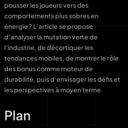
pousser les joueurs vers des
comportements plus sobres en
énergie ? L’article se propose
d’analyser la mutation verte de
l’industrie, de décortiquer les
tendances mobiles, de montrer le rôle
des bonus comme moteur de
durabilité, puis d’envisager les défis et
les perspectives à moyen terme.
Plan