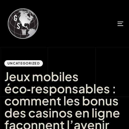
T
n
Author
Published
PUBLISHED
IN:
on:
UNCATEGORIZED
Jeux mobiles
éco‑responsables :
comment les bonus
des casinos en ligne
façonnent l’avenir