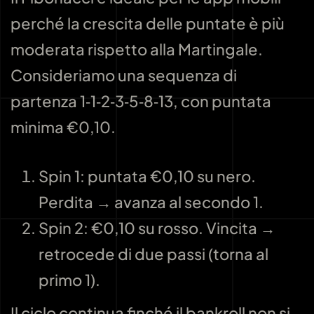
perché la crescita delle puntate è più
moderata rispetto alla Martingale.
Consideriamo una sequenza di
partenza 1‑1‑2‑3‑5‑8‑13, con puntata
minima €0,10.
Spin 1: puntata €0,10 su nero.
Perdita → avanza al secondo 1.
Spin 2: €0,10 su rosso. Vincita →
retrocede di due passi (torna al
primo 1).
Il ciclo continua finché il bankroll non si