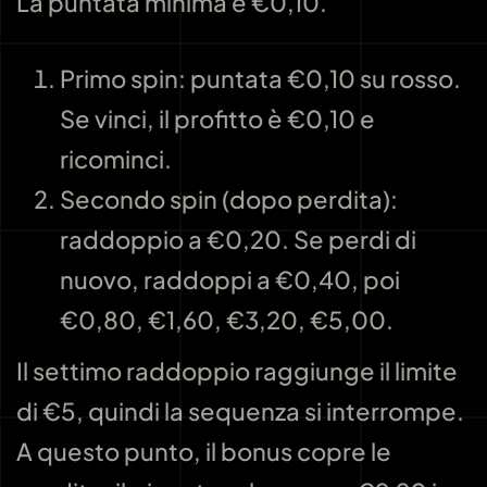
La puntata minima è €0,10.
Primo spin: puntata €0,10 su rosso.
Se vinci, il profitto è €0,10 e
ricominci.
Secondo spin (dopo perdita):
raddoppio a €0,20. Se perdi di
nuovo, raddoppi a €0,40, poi
€0,80, €1,60, €3,20, €5,00.
Il settimo raddoppio raggiunge il limite
di €5, quindi la sequenza si interrompe.
A questo punto, il bonus copre le