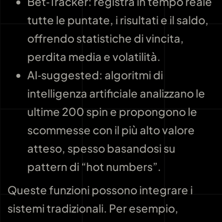
Bet‑Tracker: registra in tempo reale
tutte le puntate, i risultati e il saldo,
offrendo statistiche di vincita,
perdita media e volatilità.
AI‑suggested: algoritmi di
intelligenza artificiale analizzano le
ultime 200 spin e propongono le
scommesse con il più alto valore
atteso, spesso basandosi su
pattern di “hot numbers”.
Queste funzioni possono integrare i
sistemi tradizionali. Per esempio,