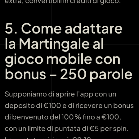
extra, convertibili in crediti di gioco.
5. Come adattare
la Martingale al
gioco mobile con
bonus – 250 parole
Supponiamo di aprire l’app con un
deposito di €100 e di ricevere un bonus
di benvenuto del 100 % fino a €100,
con un limite di puntata di €5 per spin.