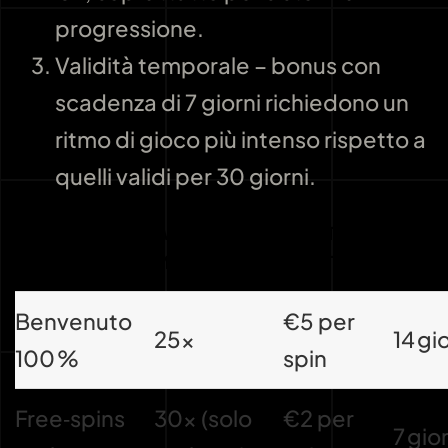
progressione.
Validità temporale – bonus con
scadenza di 7 giorni richiedono un
ritmo di gioco più intenso rispetto a
quelli validi per 30 giorni.
TIPO DI
WAGERING
LIMITE
DUR
BONUS
MEDIO
PUNTATA
Benvenuto
€5 per
25x
14 gi
100 %
spin
Free‑spins
30x (solo
€2 per
7 gio