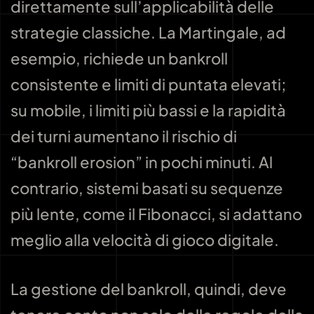
direttamente sull’applicabilità delle
strategie classiche. La Martingale, ad
esempio, richiede un bankroll
consistente e limiti di puntata elevati;
su mobile, i limiti più bassi e la rapidità
dei turni aumentano il rischio di
“bankroll erosion” in pochi minuti. Al
contrario, sistemi basati su sequenze
più lente, come il Fibonacci, si adattano
meglio alla velocità di gioco digitale.
La gestione del bankroll, quindi, deve