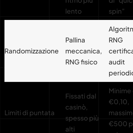
lento
spin”
Algorit
Pallina
RNG
Randomizzazione
meccanica,
certific
RNG fisico
audit
periodi
Minime 
Fissati dal
€0,10,
casinò,
Limiti di puntata
massim
spesso più
€500 p
alti