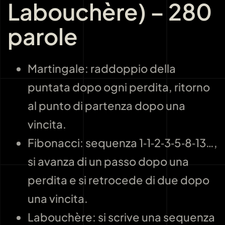
Labouchère) – 280
parole
Martingale: raddoppio della
puntata dopo ogni perdita, ritorno
al punto di partenza dopo una
vincita.
Fibonacci: sequenza 1‑1‑2‑3‑5‑8‑13…,
si avanza di un passo dopo una
perdita e si retrocede di due dopo
una vincita.
Labouchère: si scrive una sequenza