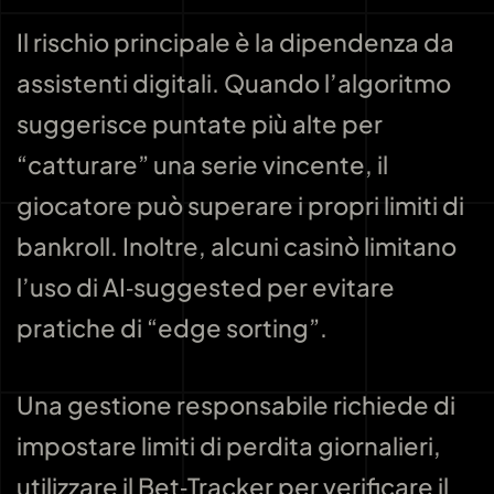
Il rischio principale è la dipendenza da
assistenti digitali. Quando l’algoritmo
suggerisce puntate più alte per
“catturare” una serie vincente, il
giocatore può superare i propri limiti di
bankroll. Inoltre, alcuni casinò limitano
l’uso di AI‑suggested per evitare
pratiche di “edge sorting”.
Una gestione responsabile richiede di
impostare limiti di perdita giornalieri,
utilizzare il Bet‑Tracker per verificare il