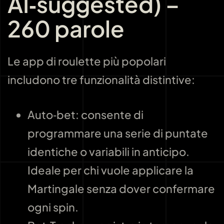
AI‑suggested) –
260 parole
Le app di roulette più popolari
includono tre funzionalità distintive:
Auto‑bet: consente di
programmare una serie di puntate
identiche o variabili in anticipo.
Ideale per chi vuole applicare la
Martingale senza dover confermare
ogni spin.