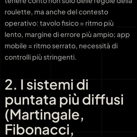
tenere conto non solo delle regole della
roulette, ma anche del contesto
operativo: tavolo fisico = ritmo più
lento, margine di errore più ampio; app
mobile = ritmo serrato, necessità di
controlli più stringenti.
2. I sistemi di
puntata più diffusi
(Martingale,
Fibonacci,