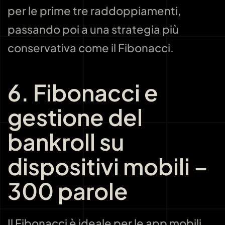
per le prime tre raddoppiamenti,
passando poi a una strategia più
conservativa come il Fibonacci.
6. Fibonacci e
gestione del
bankroll su
dispositivi mobili –
300 parole
Il Fibonacci è ideale per le app mobili