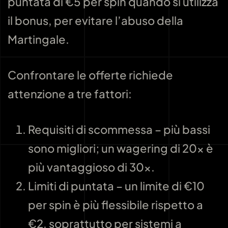
puntata di €5 per spin quando si utilizza
il bonus, per evitare l’abuso della
Martingale.
Confrontare le offerte richiede
attenzione a tre fattori:
Requisiti di scommessa – più bassi
sono migliori; un wagering di 20x è
più vantaggioso di 30x.
Limiti di puntata – un limite di €10
per spin è più flessibile rispetto a
€2, soprattutto per sistemi a