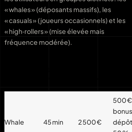
« whales » (déposants massifs), les
« casuals » (joueurs occasionnels) et les
« high‑rollers » (mise élevée mais
fréquence modérée).
EXEM
SESSION
MISE
SEGMENT
DE B
MOYENNE
MOYENNE
CIBLÉ
500 €
bonus
Whale
45 min
2 500 €
dépôt