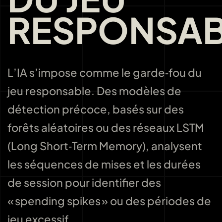
RESPONSAB
L’IA s’impose comme le garde‑fou du
jeu responsable. Des modèles de
détection précoce, basés sur des
forêts aléatoires ou des réseaux LSTM
(Long Short‑Term Memory), analysent
les séquences de mises et les durées
de session pour identifier des
« spending spikes » ou des périodes de
jeu excessif.