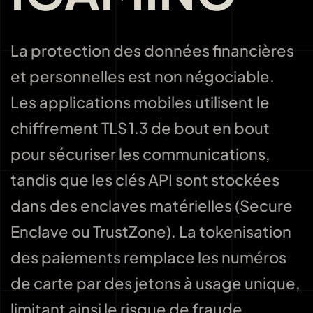
La protection des données financières
et personnelles est non négociable.
Les applications mobiles utilisent le
chiffrement TLS 1.3 de bout en bout
pour sécuriser les communications,
tandis que les clés API sont stockées
dans des enclaves matérielles (Secure
Enclave ou TrustZone). La tokenisation
des paiements remplace les numéros
de carte par des jetons à usage unique,
limitant ainsi le risque de fraude.