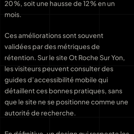
20 %, soit une hausse de 12 % en un
mois.
Ces améliorations sont souvent
validées par des métriques de
rétention. Sur le site Ot Roche Sur Yon,
les visiteurs peuvent consulter des
guides d’accessibilité mobile qui
détaillent ces bonnes pratiques, sans
que le site ne se positionne comme une
autorité de recherche.
En définitive, un design qui respecte les