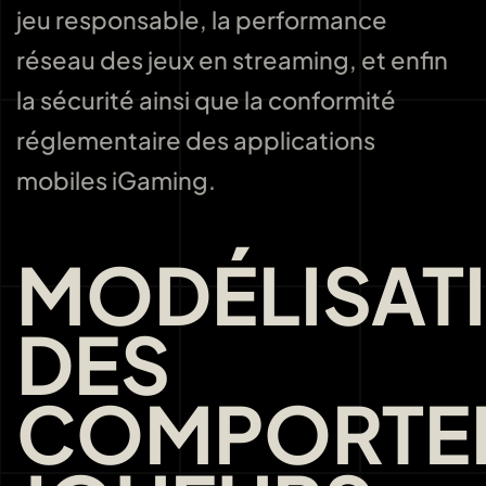
jeu responsable, la performance
réseau des jeux en streaming, et enfin
la sécurité ainsi que la conformité
réglementaire des applications
mobiles iGaming.
MODÉLISAT
DES
COMPORTE