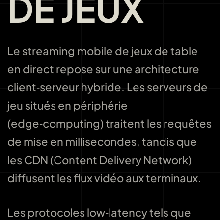
DE JEUX
Le streaming mobile de jeux de table
en direct repose sur une architecture
client‑serveur hybride. Les serveurs de
jeu situés en périphérie
(edge‑computing) traitent les requêtes
de mise en millisecondes, tandis que
les CDN (Content Delivery Network)
diffusent les flux vidéo aux terminaux.
Les protocoles low‑latency tels que