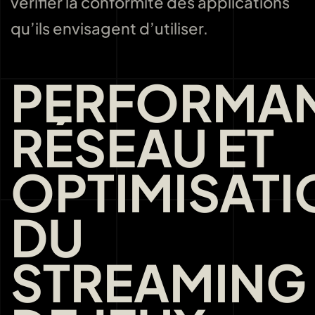
vérifier la conformité des applications
qu’ils envisagent d’utiliser.
PERFORMA
RÉSEAU ET
OPTIMISATI
DU
STREAMING