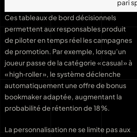
pari s
Ces tableaux de bord décisionnels
permettent aux responsables produit
de piloter en temps réel les campagnes
de promotion. Par exemple, lorsqu’un
joueur passe de la catégorie « casual » à
« high‑roller », le système déclenche
automatiquement une offre de bonus
bookmaker adaptée, augmentant la
probabilité de rétention de 18 %.
La personnalisation ne se limite pas aux