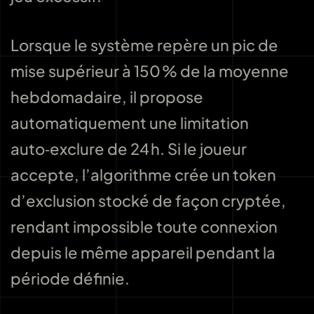
Lorsque le système repère un pic de
mise supérieur à 150 % de la moyenne
hebdomadaire, il propose
automatiquement une limitation
auto‑exclure de 24 h. Si le joueur
accepte, l’algorithme crée un token
d’exclusion stocké de façon cryptée,
rendant impossible toute connexion
depuis le même appareil pendant la
période définie.