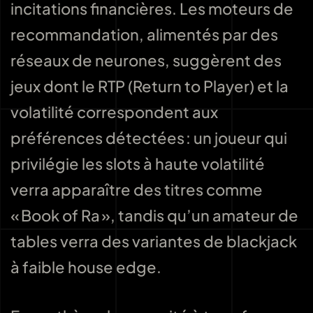
incitations financières. Les moteurs de
recommandation, alimentés par des
réseaux de neurones, suggèrent des
jeux dont le RTP (Return to Player) et la
volatilité correspondent aux
préférences détectées : un joueur qui
privilégie les slots à haute volatilité
verra apparaître des titres comme
« Book of Ra », tandis qu’un amateur de
tables verra des variantes de blackjack
à faible house edge.