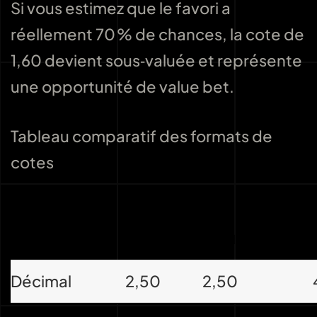
Si vous estimez que le favori a
réellement 70 % de chances, la cote de
1,60 devient sous‑valuée et représente
une opportunité de value bet.
Tableau comparatif des formats de
cotes
CONVERSION
FORMAT
EXEMPLE
DÉCIMALE
Décimal
2,50
2,50