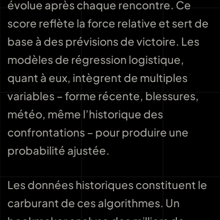
évolue après chaque rencontre. Ce
score reflète la force relative et sert de
base à des prévisions de victoire. Les
modèles de régression logistique,
quant à eux, intègrent de multiples
variables – forme récente, blessures,
météo, même l’historique des
confrontations – pour produire une
probabilité ajustée.
Les données historiques constituent le
carburant de ces algorithmes. Un