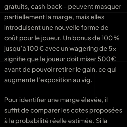
gratuits, cash‑back – peuvent masquer
partiellement la marge, mais elles
introduisent une nouvelle forme de
coût pour le joueur. Un bonus de 100 %
jusqu’à 100 € avec un wagering de 5x
signifie que le joueur doit miser 500 €
avant de pouvoir retirer le gain, ce qui
augmente l’exposition au vig.
Pour identifier une marge élevée, il
suffit de comparer les cotes proposées
à la probabilité réelle estimée. Si la