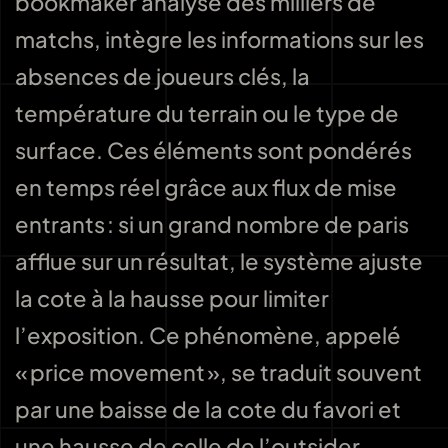
bookmaker analyse des milliers de
matchs, intègre les informations sur les
absences de joueurs clés, la
température du terrain ou le type de
surface. Ces éléments sont pondérés
en temps réel grâce aux flux de mise
entrants : si un grand nombre de paris
afflue sur un résultat, le système ajuste
la cote à la hausse pour limiter
l’exposition. Ce phénomène, appelé
« price movement », se traduit souvent
par une baisse de la cote du favori et
une hausse de celle de l’outsider.