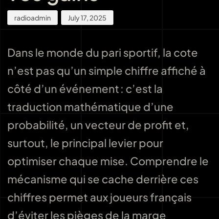
radioadmin
July 17, 2025
Dans le monde du pari sportif, la cote
n’est pas qu’un simple chiffre affiché à
côté d’un événement : c’est la
traduction mathématique d’une
probabilité, un vecteur de profit et,
surtout, le principal levier pour
optimiser chaque mise. Comprendre le
mécanisme qui se cache derrière ces
chiffres permet aux joueurs français
d’éviter les pièges de la marge