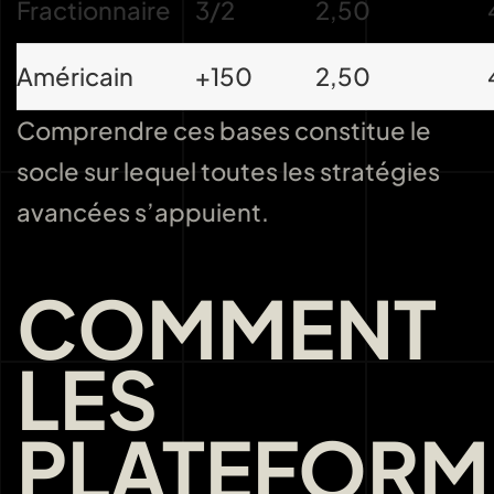
Fractionnaire
3/2
2,50
Américain
+150
2,50
Comprendre ces bases constitue le
socle sur lequel toutes les stratégies
avancées s’appuient.
COMMENT
LES
PLATEFORM