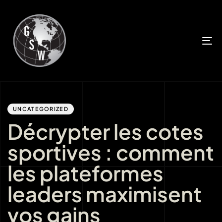
T
n
Author
Published
PUBLISHED
IN:
on:
UNCATEGORIZED
Décrypter les cotes
sportives : comment
les plateformes
leaders maximisent
vos gains