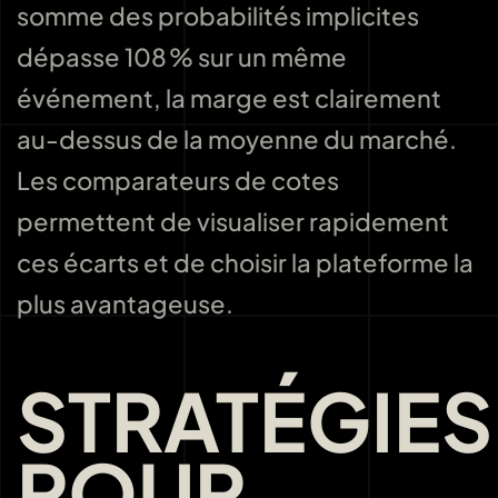
somme des probabilités implicites
dépasse 108 % sur un même
événement, la marge est clairement
au-dessus de la moyenne du marché.
Les comparateurs de cotes
permettent de visualiser rapidement
ces écarts et de choisir la plateforme la
plus avantageuse.
STRATÉGIES
POUR