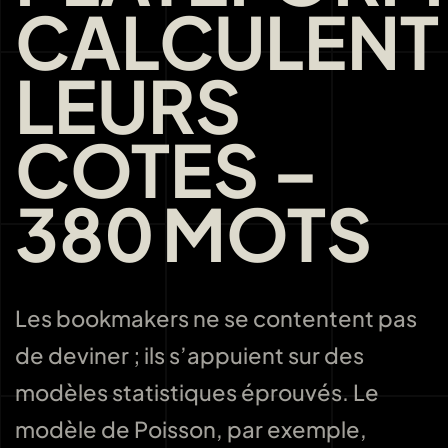
CALCULENT
LEURS
COTES –
380 MOTS
Les bookmakers ne se contentent pas
de deviner ; ils s’appuient sur des
modèles statistiques éprouvés. Le
modèle de Poisson, par exemple,