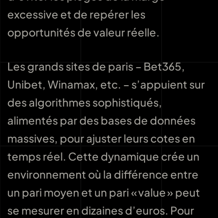
excessive et de repérer les
opportunités de valeur réelle.
Les grands sites de paris – Bet365,
Unibet, Winamax, etc. – s’appuient sur
des algorithmes sophistiqués,
alimentés par des bases de données
massives, pour ajuster leurs cotes en
temps réel. Cette dynamique crée un
environnement où la différence entre
un pari moyen et un pari « value » peut
se mesurer en dizaines d’euros. Pour