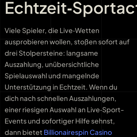
Echtzeit‑Sportac
Viele Spieler, die Live‑Wetten
ausprobieren wollen, stoßen sofort auf
drei Stolpersteine: langsame
Auszahlung, unübersichtliche
Spielauswahl und mangelnde
Unterstützung in Echtzeit. Wenn du
dich nach schnellen Auszahlungen,
einer riesigen Auswahl an Live‑Sport-
Events und sofortiger Hilfe sehnst,
dann bietet
Billionairespin Casino