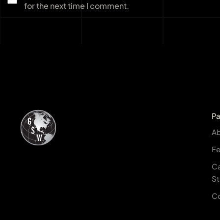
for the next time I comment.
P
A
Fe
C
St
C