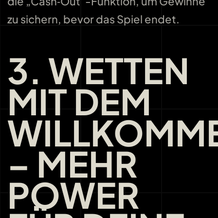
die „Cash‑Out“-Funktion, um Gewinne
zu sichern, bevor das Spiel endet.
3. WETTEN
MIT DEM
WILLKOMM
– MEHR
POWER