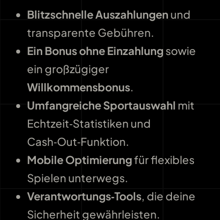
Blitzschnelle Auszahlungen
und
transparente Gebühren.
Ein Bonus ohne Einzahlung
sowie
ein großzügiger
Willkommensbonus
.
Umfangreiche Sportauswahl
mit
Echtzeit‑Statistiken und
Cash‑Out‑Funktion.
Mobile Optimierung
für flexibles
Spielen unterwegs.
Verantwortungs‑Tools
, die deine
Sicherheit gewährleisten.