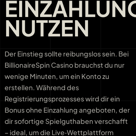
EINZAHLUN
NUTZEN
Der Einstieg sollte reibungslos sein. Bei
BillionaireSpin Casino brauchst du nur
wenige Minuten, um ein Konto zu
erstellen. Während des
Registrierungsprozesses wird dir ein
Bonus ohne Einzahlung angeboten, der
dir sofortige Spielguthaben verschafft
– ideal, um die Live‑Wettplattform