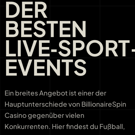
DER
BESTEN
LIVE‑SPORT
EVENTS
Ein breites Angebot ist einer der
Hauptunterschiede von BillionaireSpin
Casino gegenüber vielen
Konkurrenten. Hier findest du Fußball,