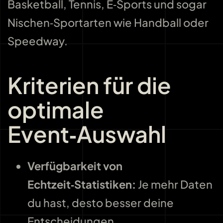
Basketball, Tennis, E‑Sports und sogar
Nischen‑Sportarten wie Handball oder
Speedway.
Kriterien für die
optimale
Event‑Auswahl
Verfügbarkeit von
Echtzeit‑Statistiken:
Je mehr Daten
du hast, desto besser deine
Entscheidungen.