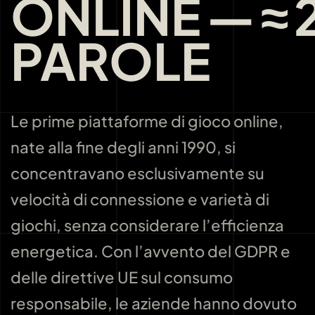
ONLINE — ≈ 
PAROLE
Le prime piattaforme di gioco online,
nate alla fine degli anni 1990, si
concentravano esclusivamente su
velocità di connessione e varietà di
giochi, senza considerare l’efficienza
energetica. Con l’avvento del GDPR e
delle direttive UE sul consumo
responsabile, le aziende hanno dovuto