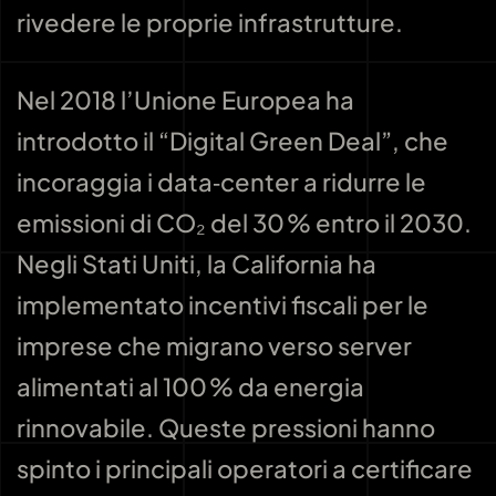
rivedere le proprie infrastrutture.
Nel 2018 l’Unione Europea ha
introdotto il “Digital Green Deal”, che
incoraggia i data‑center a ridurre le
emissioni di CO₂ del 30 % entro il 2030.
Negli Stati Uniti, la California ha
implementato incentivi fiscali per le
imprese che migrano verso server
alimentati al 100 % da energia
rinnovabile. Queste pressioni hanno
spinto i principali operatori a certificare