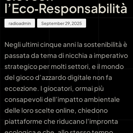
l’Eco‑Responsabilità
radioadmin
September 29, 2025
Negli ultimi cinque anni la sostenibilità è
passata da tema di nicchia a imperativo
strategico per molti settori, e il mondo
del gioco d’azzardo digitale non fa
eccezione. I giocatori, ormai più
consapevoli dell’impatto ambientale
delle loro scelte online, chiedono
piattaforme che riducano l’impronta
ecologica e che, allo stesso tempo,