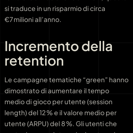
si traduce in un risparmio di circa
€7 milioni all’anno.
Incremento della
retention
Le campagne tematiche “green” hanno
dimostrato di aumentare il tempo
medio di gioco per utente (session
length) del 12 % e il valore medio per
utente (ARPU) del 8 %. Gli utenti che