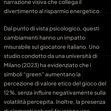
narrazione visiva che collega il
divertimento al risparmio energetico.
Dal punto di vista psicologico, questi
cambiamenti hanno un impatto
misurabile sul giocatore italiano. Uno
studio condotto da una università di
Milano (2023) ha evidenziato che i
simboli “green” aumentano la
percezione di valore etico del gioco del
12 %, senza influire negativamente sulla
volatilità percepita. Inoltre, la presenza
di elementi naturali favorisce una