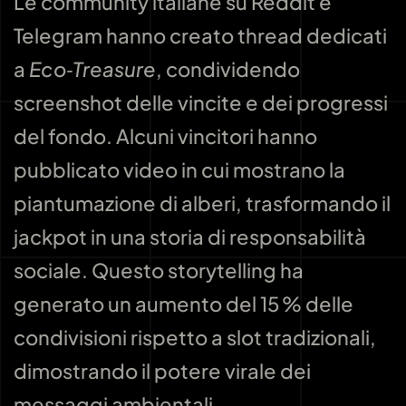
Le community italiane su Reddit e
Telegram hanno creato thread dedicati
a
Eco‑Treasure
, condividendo
screenshot delle vincite e dei progressi
del fondo. Alcuni vincitori hanno
pubblicato video in cui mostrano la
piantumazione di alberi, trasformando il
jackpot in una storia di responsabilità
sociale. Questo storytelling ha
generato un aumento del 15 % delle
condivisioni rispetto a slot tradizionali,
dimostrando il potere virale dei
messaggi ambientali.