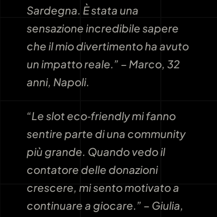
Sardegna. È stata una
sensazione incredibile sapere
che il mio divertimento ha avuto
un impatto reale.” – Marco, 32
anni, Napoli.
“Le slot eco‑friendly mi fanno
sentire parte di una community
più grande. Quando vedo il
contatore delle donazioni
crescere, mi sento motivato a
continuare a giocare.” – Giulia,