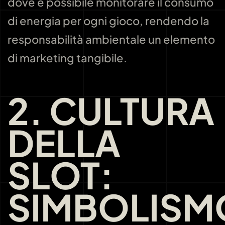
dove è possibile monitorare il consumo
di energia per ogni gioco, rendendo la
responsabilità ambientale un elemento
di marketing tangibile.
2. CULTURA
DELLA
SLOT:
SIMBOLISM