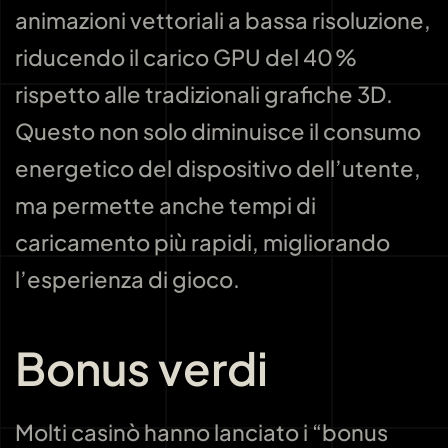
animazioni vettoriali a bassa risoluzione,
riducendo il carico GPU del 40 %
rispetto alle tradizionali grafiche 3D.
Questo non solo diminuisce il consumo
energetico del dispositivo dell’utente,
ma permette anche tempi di
caricamento più rapidi, migliorando
l’esperienza di gioco.
Bonus verdi
Molti casinò hanno lanciato i “bonus