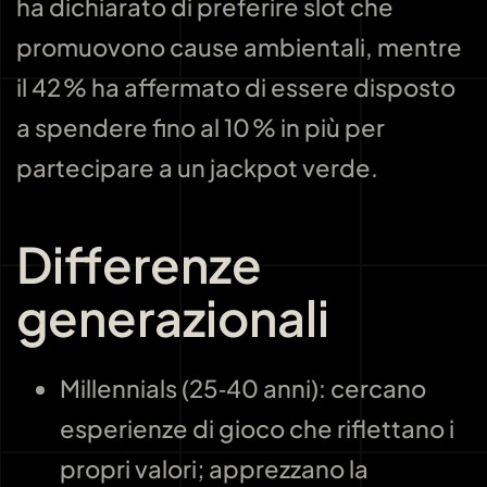
ha dichiarato di preferire slot che
promuovono cause ambientali, mentre
il 42 % ha affermato di essere disposto
a spendere fino al 10 % in più per
partecipare a un jackpot verde.
Differenze
generazionali
Millennials (25‑40 anni): cercano
esperienze di gioco che riflettano i
propri valori; apprezzano la