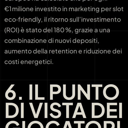
€1 milione investito in marketing per slot
eco‑friendly, il ritorno sull’investimento
(ROI) è stato del 180 %, grazie a una
combinazione di nuovi depositi,
aumento della retention e riduzione dei
costi energetici.
6. IL PUNTO
DI VISTA DEI
GIOCATORI