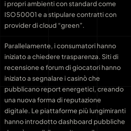
i propri ambienti con standard come
ISO 50001 e a stipulare contratti con
provider di cloud “green”.
Parallelamente, i consumatori hanno
iniziato a chiedere trasparenza. Siti di
recensione e forum di giocatori hanno
iniziato a segnalare i casinò che
pubblicano report energetici, creando
una nuova forma di reputazione
digitale. Le piattaforme più lungimiranti
hanno introdotto dashboard pubbliche