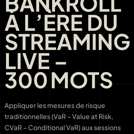
BANKROLL
À L’ÈRE DU
STREAMING
LIVE –
300 MOTS
Appliquer les mesures de risque
traditionnelles (VaR – Value at Risk,
CVaR – Conditional VaR) aux sessions