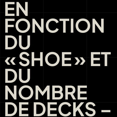
EN
FONCTION
DU
« SHOE » ET
DU
NOMBRE
DE DECKS –