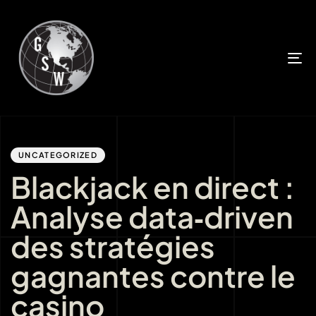
T
n
Author
Published
PUBLISHED
IN:
on:
UNCATEGORIZED
Blackjack en direct :
Analyse data‑driven
des stratégies
gagnantes contre le
casino