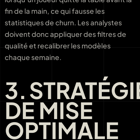
fin de la main, ce qui fausse les
statistiques de churn. Les analystes
doivent donc appliquer des filtres de
qualité et recalibrer les modèles
chaque semaine.
3. STRATÉGI
DE MISE
OPTIMALE