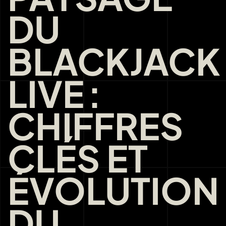
DU
BLACKJACK
LIVE :
CHIFFRES
CLÉS ET
ÉVOLUTION
DU