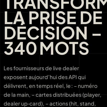
TRANSFOR
LA PRISE DE
DÉCISION –
340 MOTS
Les fournisseurs de live dealer
exposent aujourd’hui des API qui
délivrent, en temps réel, le : – numéro
de la main, – cartes distribuées (player,
dealer up‑card), – actions (hit, stand,