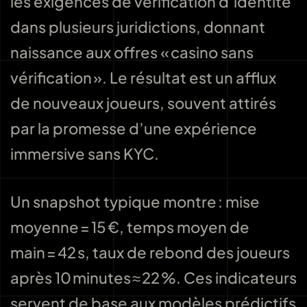
les exigences de vérification d’identité
dans plusieurs juridictions, donnant
naissance aux offres « casino sans
vérification ». Le résultat est un afflux
de nouveaux joueurs, souvent attirés
par la promesse d’une expérience
immersive sans KYC.
Un snapshot typique montre : mise
moyenne = 15 €, temps moyen de
main = 42 s, taux de rebond des joueurs
après 10 minutes ≈ 22 %. Ces indicateurs
servent de base aux modèles prédictifs