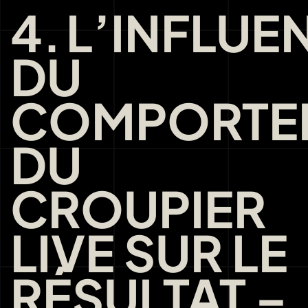
4. L’INFLUE
DU
COMPORTE
DU
CROUPIER
LIVE SUR LE
RÉSULTAT –