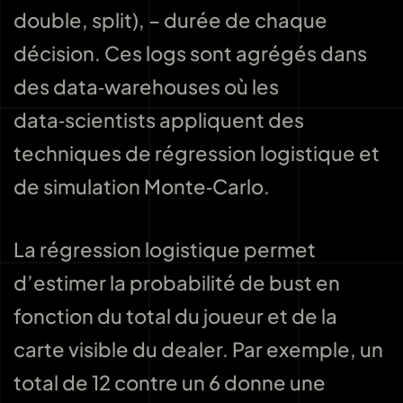
double, split), – durée de chaque
décision. Ces logs sont agrégés dans
des data‑warehouses où les
data‑scientists appliquent des
techniques de régression logistique et
de simulation Monte‑Carlo.
La régression logistique permet
d’estimer la probabilité de bust en
fonction du total du joueur et de la
carte visible du dealer. Par exemple, un
total de 12 contre un 6 donne une