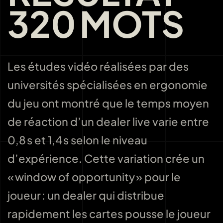
320 MOTS
Les études vidéo réalisées par des
universités spécialisées en ergonomie
du jeu ont montré que le temps moyen
de réaction d’un dealer live varie entre
0,8 s et 1,4 s selon le niveau
d’expérience. Cette variation crée un
« window of opportunity » pour le
joueur : un dealer qui distribue
rapidement les cartes pousse le joueur