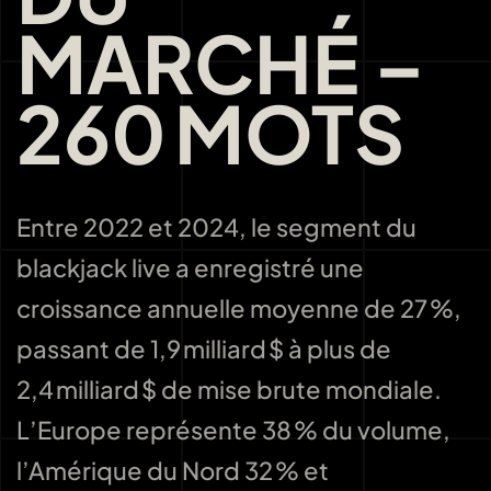
MARCHÉ –
260 MOTS
Entre 2022 et 2024, le segment du
blackjack live a enregistré une
croissance annuelle moyenne de 27 %,
passant de 1,9 milliard $ à plus de
2,4 milliard $ de mise brute mondiale.
L’Europe représente 38 % du volume,
l’Amérique du Nord 32 % et