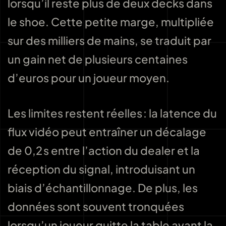
lorsqu’il reste plus de deux decks dans
le shoe. Cette petite marge, multipliée
sur des milliers de mains, se traduit par
un gain net de plusieurs centaines
d’euros pour un joueur moyen.
Les limites restent réelles : la latence du
flux vidéo peut entraîner un décalage
de 0,2 s entre l’action du dealer et la
réception du signal, introduisant un
biais d’échantillonnage. De plus, les
données sont souvent tronquées
lorsqu’un joueur quitte la table avant la