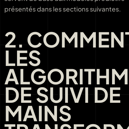
présentés dans les sections suivantes.
2. COMMEN
LES
ALGORITHM
DE SUIVI DE
MAINS