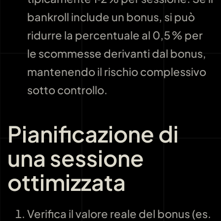
bankroll include un bonus, si può
ridurre la percentuale al 0,5 % per
le scommesse derivanti dal bonus,
mantenendo il rischio complessivo
sotto controllo.
Pianificazione di
una sessione
ottimizzata
Verifica il valore reale del bonus (es.