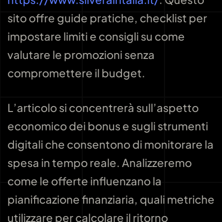
sito offre guide pratiche, checklist per
impostare limiti e consigli su come
valutare le promozioni senza
compromettere il budget.
L’articolo si concentrerà sull’aspetto
economico dei bonus e sugli strumenti
digitali che consentono di monitorare la
spesa in tempo reale. Analizzeremo
come le offerte influenzano la
pianificazione finanziaria, quali metriche
utilizzare per calcolare il ritorno