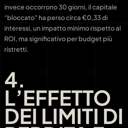
invece occorrono 30 giorni, il capitale
“bloccato” ha perso circa €0,33 di
interessi, un impatto minimo rispetto al
ROI, ma significativo per budget più
ristretti.
4.
L’EFFETTO
DEI LIMITI DI