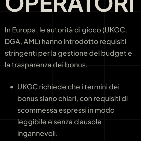
OPERATORI
In Europa, le autorità di gioco (UKGC,
DGA, AML) hanno introdotto requisiti
stringenti per la gestione del budget e
la trasparenza dei bonus.
UKGC richiede che i termini dei
bonus siano chiari, con requisiti di
scommessa espressi in modo
leggibile e senza clausole
ingannevoli.