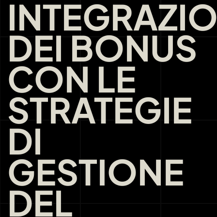
INTEGRAZI
DEI BONUS
CON LE
STRATEGIE
DI
GESTIONE
DEL