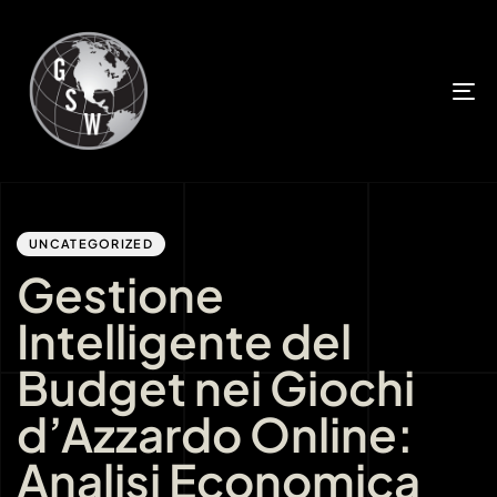
T
n
Author
Published
PUBLISHED
IN:
on:
UNCATEGORIZED
Gestione
Intelligente del
Budget nei Giochi
d’Azzardo Online:
Analisi Economica