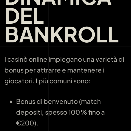
DEL
BANKROLL
I casinò online impiegano una varietà di
bonus per attrarre e mantenere i
giocatori. I più comuni sono:
Bonus di benvenuto (match
depositi, spesso 100 % fino a
€200).