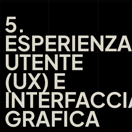
5.
ESPERIENZA
UTENTE
(UX) E
INTERFACCI
GRAFICA