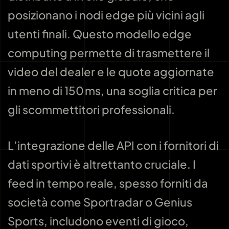
posizionano i nodi edge più vicini agli
utenti finali. Questo modello edge
computing permette di trasmettere il
video del dealer e le quote aggiornate
in meno di 150 ms, una soglia critica per
gli scommettitori professionali.
L’integrazione delle API con i fornitori di
dati sportivi è altrettanto cruciale. I
feed in tempo reale, spesso forniti da
società come Sportradar o Genius
Sports, includono eventi di gioco,