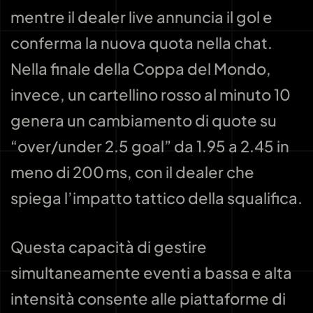
mentre il dealer live annuncia il gol e
conferma la nuova quota nella chat.
Nella finale della Coppa del Mondo,
invece, un cartellino rosso al minuto 10
genera un cambiamento di quote su
“over/under 2.5 goal” da 1.95 a 2.45 in
meno di 200 ms, con il dealer che
spiega l’impatto tattico della squalifica.
Questa capacità di gestire
simultaneamente eventi a bassa e alta
intensità consente alle piattaforme di