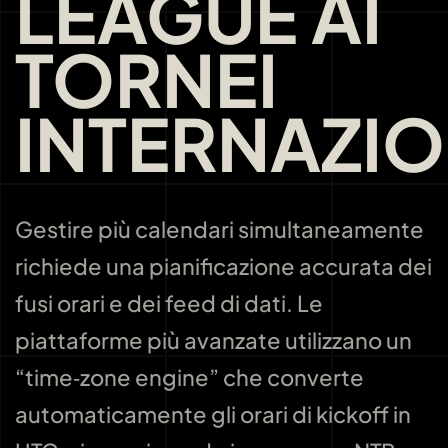
LEAGUE AI
TORNEI
INTERNAZIO
Gestire più calendari simultaneamente
richiede una pianificazione accurata dei
fusi orari e dei feed di dati. Le
piattaforme più avanzate utilizzano un
“time‑zone engine” che converte
automaticamente gli orari di kickoff in