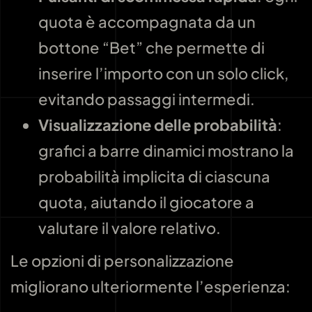
quota è accompagnata da un
bottone “Bet” che permette di
inserire l’importo con un solo click,
evitando passaggi intermedi.
Visualizzazione delle probabilità
:
grafici a barre dinamici mostrano la
probabilità implicita di ciascuna
quota, aiutando il giocatore a
valutare il valore relativo.
Le opzioni di personalizzazione
migliorano ulteriormente l’esperienza: