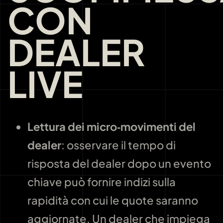
CON
DEALER
LIVE
Lettura dei micro‑movimenti del
dealer
: osservare il tempo di
risposta del dealer dopo un evento
chiave può fornire indizi sulla
rapidità con cui le quote saranno
aggiornate. Un dealer che impiega