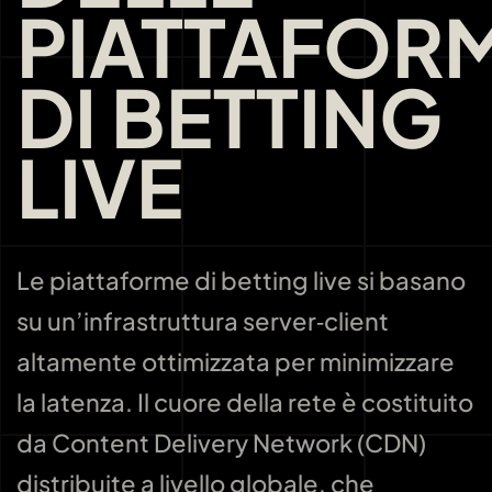
PIATTAFOR
DI BETTING
LIVE
Le piattaforme di betting live si basano
su un’infrastruttura server‑client
altamente ottimizzata per minimizzare
la latenza. Il cuore della rete è costituito
da Content Delivery Network (CDN)
distribuite a livello globale, che