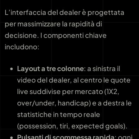
L’interfaccia del dealer è progettata
per massimizzare la rapidità di
decisione. I componenti chiave
includono:
Layout a tre colonne
: a sinistra il
video del dealer, al centro le quote
live suddivise per mercato (1X2,
over/under, handicap) e a destra le
statistiche in tempo reale
(possession, tiri, expected goals).
Pulsanti di scommessa rapida
: ogni