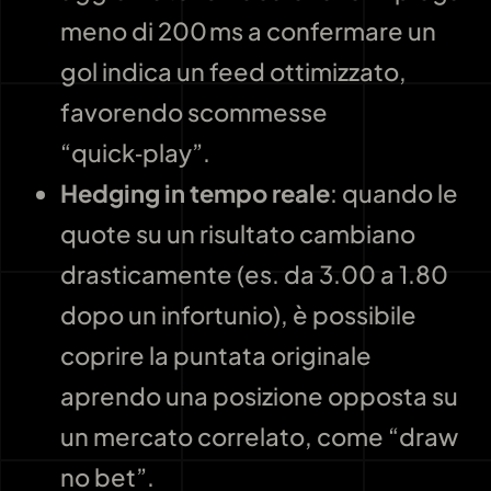
meno di 200 ms a confermare un
gol indica un feed ottimizzato,
favorendo scommesse
“quick‑play”.
Hedging in tempo reale
: quando le
quote su un risultato cambiano
drasticamente (es. da 3.00 a 1.80
dopo un infortunio), è possibile
coprire la puntata originale
aprendo una posizione opposta su
un mercato correlato, come “draw
no bet”.