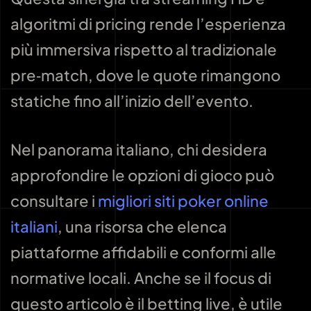
algoritmi di pricing rende l’esperienza
più immersiva rispetto al tradizionale
pre‑match, dove le quote rimangono
statiche fino all’inizio dell’evento.
Nel panorama italiano, chi desidera
approfondire le opzioni di gioco può
consultare i
migliori siti poker online
italiani
, una risorsa che elenca
piattaforme affidabili e conformi alle
normative locali. Anche se il focus di
questo articolo è il betting live, è utile