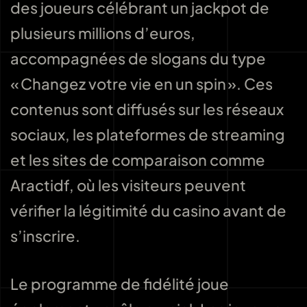
des joueurs célébrant un jackpot de
plusieurs millions d’euros,
accompagnées de slogans du type
« Changez votre vie en un spin ». Ces
contenus sont diffusés sur les réseaux
sociaux, les plateformes de streaming
et les sites de comparaison comme
Aractidf, où les visiteurs peuvent
vérifier la légitimité du casino avant de
s’inscrire.
Le programme de fidélité joue