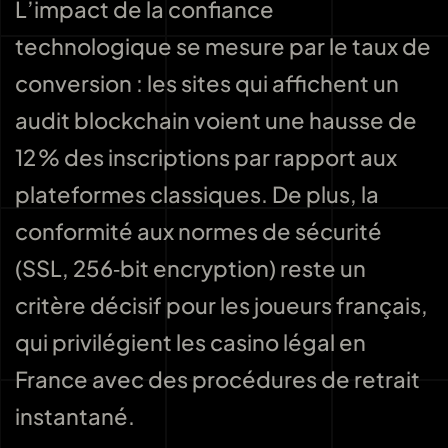
L’impact de la confiance
technologique se mesure par le taux de
conversion : les sites qui affichent un
audit blockchain voient une hausse de
12 % des inscriptions par rapport aux
plateformes classiques. De plus, la
conformité aux normes de sécurité
(SSL, 256‑bit encryption) reste un
critère décisif pour les joueurs français,
qui privilégient les casino légal en
France avec des procédures de retrait
instantané.