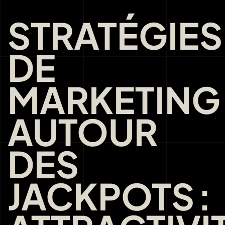
STRATÉGIES
DE
MARKETING
AUTOUR
DES
JACKPOTS :