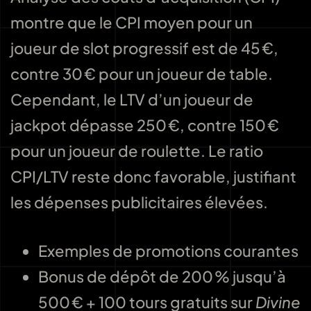
montre que le CPI moyen pour un
joueur de slot progressif est de 45 €,
contre 30 € pour un joueur de table.
Cependant, le LTV d’un joueur de
jackpot dépasse 250 €, contre 150 €
pour un joueur de roulette. Le ratio
CPI/LTV reste donc favorable, justifiant
les dépenses publicitaires élevées.
Exemples de promotions courantes
Bonus de dépôt de 200 % jusqu’à
500 € + 100 tours gratuits sur
Divine