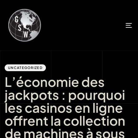
T
n
Author
Published
PUBLISHED
IN:
on:
UNCATEGORIZED
L’économie des
jackpots : pourquoi
les casinos en ligne
offrent la collection
de machines à sous