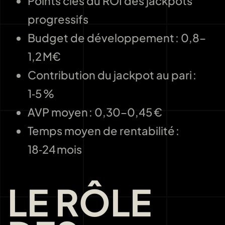
Points clés du ROI des jackpots
progressifs
Budget de développement : 0,8–
1,2 M€
Contribution du jackpot au pari :
1‑5 %
AVP moyen : 0,30–0,45 €
Temps moyen de rentabilité :
18‑24 mois
LE RÔLE