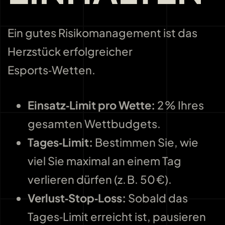
Ein gutes Risikomanagement ist das
Herzstück erfolgreicher
Esports‑Wetten.
Einsatz‑Limit pro Wette:
2 % Ihres
gesamten Wettbudgets.
Tages‑Limit:
Bestimmen Sie, wie
viel Sie maximal an einem Tag
verlieren dürfen (z. B. 50 €).
Verlust‑Stop‑Loss:
Sobald das
Tages‑Limit erreicht ist, pausieren