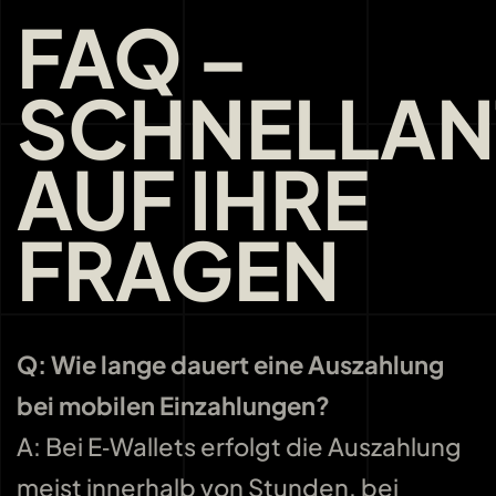
FAQ –
SCHNELLA
AUF IHRE
FRAGEN
Q: Wie lange dauert eine Auszahlung
bei mobilen Einzahlungen?
A: Bei E‑Wallets erfolgt die Auszahlung
meist innerhalb von Stunden, bei