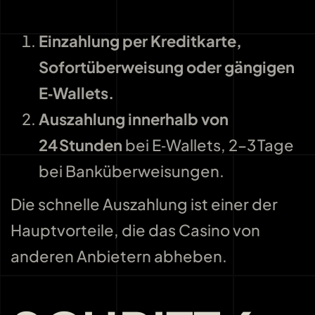
Einzahlung per Kreditkarte,
Sofortüberweisung oder gängigen
E‑Wallets.
Auszahlung innerhalb von
24 Stunden
bei E‑Wallets, 2–3 Tage
bei Banküberweisungen.
Die schnelle Auszahlung ist einer der
Hauptvorteile, die das Casino von
anderen Anbietern abheben.