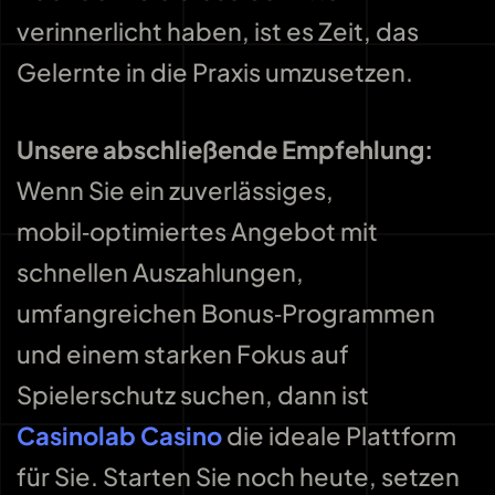
verinnerlicht haben, ist es Zeit, das
Gelernte in die Praxis umzusetzen.
Unsere abschließende Empfehlung:
Wenn Sie ein zuverlässiges,
mobil‑optimiertes Angebot mit
schnellen Auszahlungen,
umfangreichen Bonus‑Programmen
und einem starken Fokus auf
Spielerschutz suchen, dann ist
Casinolab Casino
die ideale Plattform
für Sie. Starten Sie noch heute, setzen