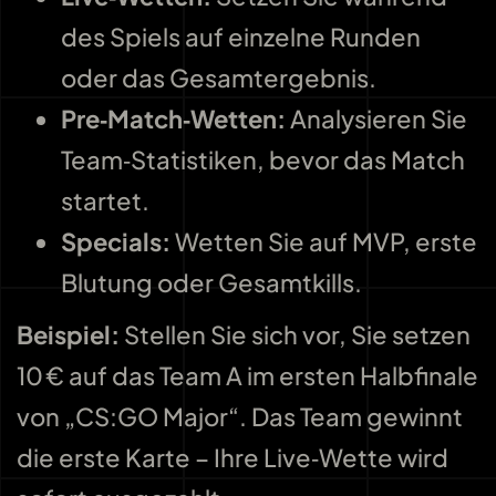
des Spiels auf einzelne Runden
oder das Gesamtergebnis.
Pre‑Match‑Wetten:
Analysieren Sie
Team‑Statistiken, bevor das Match
startet.
Specials:
Wetten Sie auf MVP, erste
Blutung oder Gesamtkills.
Beispiel:
Stellen Sie sich vor, Sie setzen
10 € auf das Team A im ersten Halbfinale
von „CS:GO Major“. Das Team gewinnt
die erste Karte – Ihre Live‑Wette wird