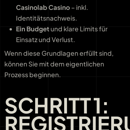
Casinolab Casino
– inkl.
Identitätsnachweis.
Ein Budget
und klare Limits für
Einsatz und Verlust.
Wenn diese Grundlagen erfüllt sind,
können Sie mit dem eigentlichen
Prozess beginnen.
SCHRITT 1:
REGISTRIE