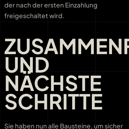
der nach der ersten Einzahlung
freigeschaltet wird.
ZUSAMMEN
UND
NÄCHSTE
SCHRITTE
Sie haben nun alle Bausteine, um sicher