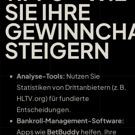
SIE IHRE
GEWINNCH
STEIGERN
Analyse-Tools:
Nutzen Sie
Statistiken von Drittanbietern (z. B.
HLTV.org) für fundierte
Entscheidungen.
Bankroll‑Management-Software:
Apps wie
BetBuddy
helfen, Ihre