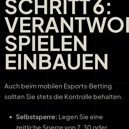
SCHRITT 6:
VERANTWO
SPIELEN
EINBAUEN
Auch beim mobilen Esports‑Betting
sollten Sie stets die Kontrolle behalten.
Selbstsperre:
Legen Sie eine
zeitliche Sperre von 7, 30 oder