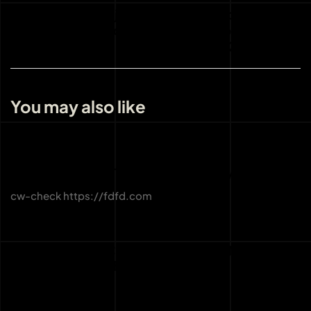
L’économie des jackpots : pourquoi les
casinos en ligne offrent la collection de
machines à sous la plus riche en 2024
You may also like
3 weeks ago
Uncategorized
CW-CHECK-HTTPS://FDFD.COM/
cw-check https://fdfd.com
4 weeks ago
Uncategorized
THE IMPORTANCE OF LICENSING AND
REGULATION AT BOHO CASINO