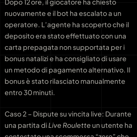
Dopo 12 ore, il giocatore ha chiesto
nuovamente e il bot ha escalato a un
operatore. L’agente ha scoperto che il
deposito era stato effettuato con una
carta prepagata non supportata per i
bonus natalizi e ha consigliato di usare
un metodo di pagamento alternativo. Il
bonus è stato rilasciato manualmente
entro 30 minuti.
Caso 2 – Dispute su vincita live: Durante
una partita di
Live Roulette
un utente ha
contestato una scommessa “zero” che