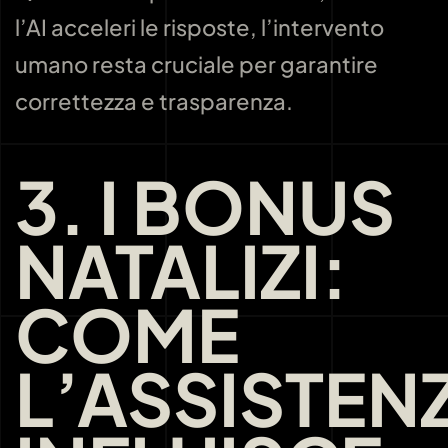
l’AI acceleri le risposte, l’intervento
umano resta cruciale per garantire
correttezza e trasparenza.
3. I BONUS
NATALIZI:
COME
L’ASSISTEN