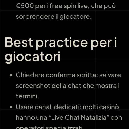
€500 per i free spin live, che può
sorprendere il giocatore.
Best practice per i
giocatori
Chiedere conferma scritta: salvare
screenshot della chat che mostra i
termini.
Usare canali dedicati: molti casinò
hanno una “Live Chat Natalizia” con
operatori specializzati.