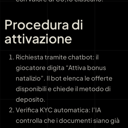
Procedura di
attivazione
Richiesta tramite chatbot: il
giocatore digita “Attiva bonus
natalizio”. Il bot elenca le offerte
disponibili e chiede il metodo di
deposito.
Verifica KYC automatica: l’IA
controlla che i documenti siano già