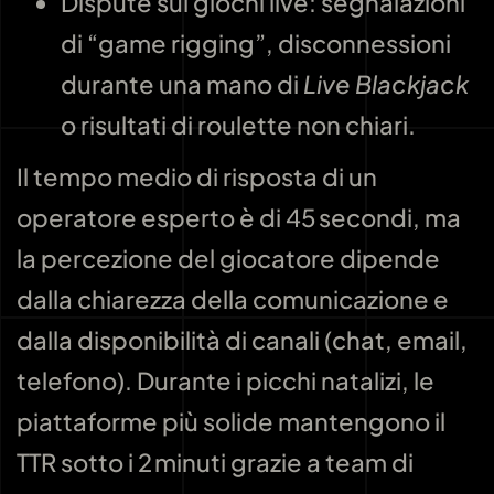
Dispute sui giochi live: segnalazioni
di “game rigging”, disconnessioni
durante una mano di
Live Blackjack
o risultati di roulette non chiari.
Il tempo medio di risposta di un
operatore esperto è di 45 secondi, ma
la percezione del giocatore dipende
dalla chiarezza della comunicazione e
dalla disponibilità di canali (chat, email,
telefono). Durante i picchi natalizi, le
piattaforme più solide mantengono il
TTR sotto i 2 minuti grazie a team di