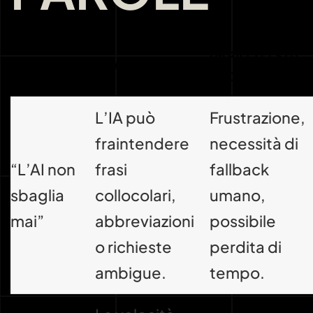
IMPATTO SUL
MITO
REALTÀ
GIOCATORE
L’IA può
Frustrazione,
fraintendere
necessità di
“L’AI non
frasi
fallback
sbaglia
collocolari,
umano,
mai”
abbreviazioni
possibile
o richieste
perdita di
ambigue.
tempo.