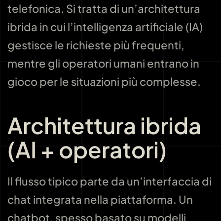
telefonica. Si tratta di un’architettura
ibrida in cui l’intelligenza artificiale (IA)
gestisce le richieste più frequenti,
mentre gli operatori umani entrano in
gioco per le situazioni più complesse.
Architettura ibrida
(AI + operatori)
Il flusso tipico parte da un’interfaccia di
chat integrata nella piattaforma. Un
chatbot, spesso basato su modelli