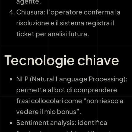
agente.
Chiusura: l’operatore conferma la
risoluzione e il sistema registra il
ticket per analisi futura.
Tecnologie chiave
NLP (Natural Language Processing):
permette al bot di comprendere
frasi collocolari come “non riesco a
vedere il mio bonus”.
Sentiment analysis: identifica