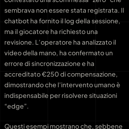
sembrava non essere stata registrata. Il
chatbot ha fornito il log della sessione,
ma il giocatore ha richiesto una
revisione. L’operatore ha analizzato il
video della mano, ha confermato un
errore di sincronizzazione e ha
accreditato €250 di compensazione,
dimostrando che l’intervento umano è
indispensabile per risolvere situazioni
“edge”.
Questi esempi mostrano che, sebbene