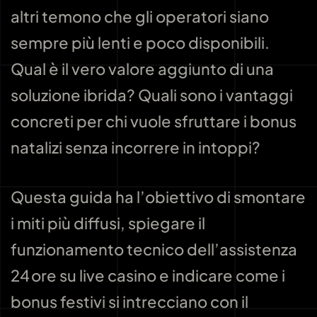
altri temono che gli operatori siano
sempre più lenti e poco disponibili.
Qual è il vero valore aggiunto di una
soluzione ibrida? Quali sono i vantaggi
concreti per chi vuole sfruttare i bonus
natalizi senza incorrere in intoppi?
Questa guida ha l’obiettivo di smontare
i miti più diffusi, spiegare il
funzionamento tecnico dell’assistenza
24 ore su live casino e indicare come i
bonus festivi si intrecciano con il