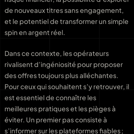
de nouveaux titres sans engagement,
et le potentiel de transformer un simple
spin en argent réel.
Dans ce contexte, les opérateurs
rivalisent d’ingéniosité pour proposer
des offres toujours plus alléchantes.
Pour ceux qui souhaitent s’y retrouver, il
est essentiel de connaître les
meilleures pratiques et les pièges à
éviter. Un premier pas consiste à
s’informer sur les plateformes fiables ;