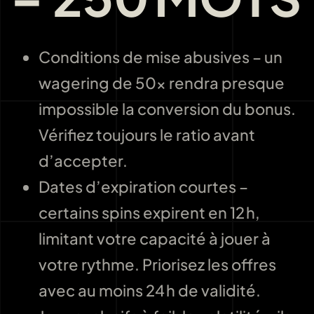
Conditions de mise abusives – un
wagering de 50x rendra presque
impossible la conversion du bonus.
Vérifiez toujours le ratio avant
d’accepter.
Dates d’expiration courtes –
certains spins expirent en 12 h,
limitant votre capacité à jouer à
votre rythme. Priorisez les offres
avec au moins 24 h de validité.