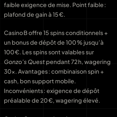
faible exigence de mise. Point faible :
plafond de gain à 15 €.
Casino B offre 15 spins conditionnels +
un bonus de dépôt de 100 % jusqu’à
100 €. Les spins sont valables sur
Gonzo’s Quest
pendant 72 h, wagering
30x. Avantages : combinaison spin +
cash, bon support mobile.
Inconvénients : exigence de dépôt
préalable de 20 €, wagering élevé.