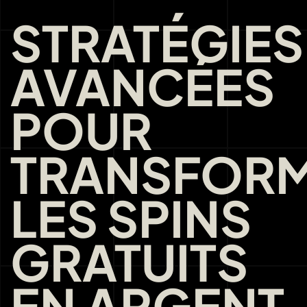
STRATÉGIES
AVANCÉES
POUR
TRANSFOR
LES SPINS
GRATUITS
EN ARGENT