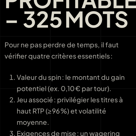
– 325 MOTS
Pour ne pas perdre de temps, il faut
vérifier quatre critères essentiels :
Valeur du spin : le montant du gain
potentiel (ex. 0,10 € par tour).
Jeu associé : privilégier les titres à
haut RTP (≥ 96 %) et volatilité
moyenne.
Exigences de mise : un wagering