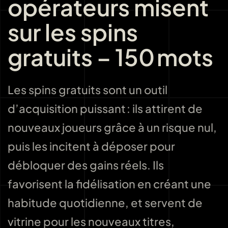
opérateurs misent
sur les spins
gratuits – 150 mots
Les spins gratuits sont un outil
d’acquisition puissant : ils attirent de
nouveaux joueurs grâce à un risque nul,
puis les incitent à déposer pour
débloquer des gains réels. Ils
favorisent la fidélisation en créant une
habitude quotidienne, et servent de
vitrine pour les nouveaux titres,