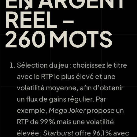
RÉEL –
260 MOTS
Sélection du jeu : choisissez le titre
avec le RTP le plus élevé et une
volatilité moyenne, afin d’obtenir
un flux de gains régulier. Par
exemple,
Mega Joker
propose un
RTP de 99 % mais une volatilité
élevée ;
Starburst
offre 96,1 % avec