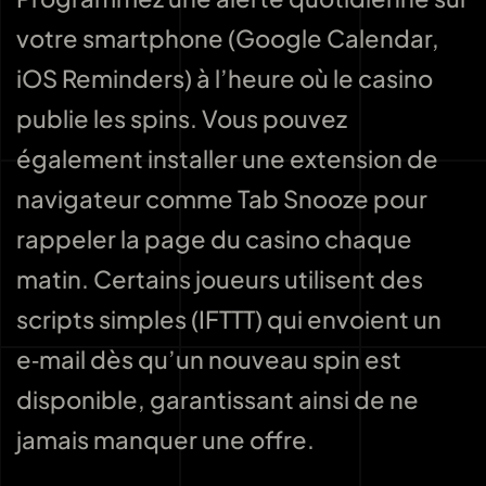
votre smartphone (Google Calendar,
iOS Reminders) à l’heure où le casino
publie les spins. Vous pouvez
également installer une extension de
navigateur comme Tab Snooze pour
rappeler la page du casino chaque
matin. Certains joueurs utilisent des
scripts simples (IFTTT) qui envoient un
e‑mail dès qu’un nouveau spin est
disponible, garantissant ainsi de ne
jamais manquer une offre.