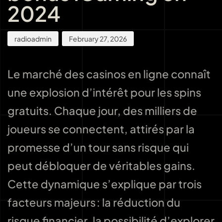
2024
radioadmin
February 27, 2026
Le marché des casinos en ligne connaît
une explosion d’intérêt pour les spins
gratuits. Chaque jour, des milliers de
joueurs se connectent, attirés par la
promesse d’un tour sans risque qui
peut débloquer de véritables gains.
Cette dynamique s’explique par trois
facteurs majeurs : la réduction du
risque financier, la possibilité d’explorer