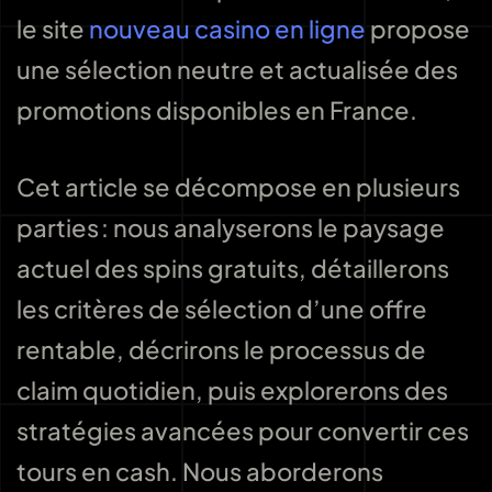
le site
nouveau casino en ligne
propose
une sélection neutre et actualisée des
promotions disponibles en France.
Cet article se décompose en plusieurs
parties : nous analyserons le paysage
actuel des spins gratuits, détaillerons
les critères de sélection d’une offre
rentable, décrirons le processus de
claim quotidien, puis explorerons des
stratégies avancées pour convertir ces
tours en cash. Nous aborderons