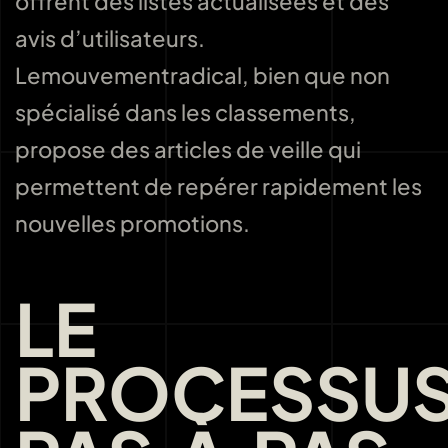
offrent des listes actualisées et des
avis d’utilisateurs.
Lemouvementradical, bien que non
spécialisé dans les classements,
propose des articles de veille qui
permettent de repérer rapidement les
nouvelles promotions.
LE
PROCESSU