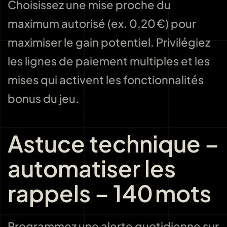
Choisissez une mise proche du
maximum autorisé (ex. 0,20 €) pour
maximiser le gain potentiel. Privilégiez
les lignes de paiement multiples et les
mises qui activent les fonctionnalités
bonus du jeu.
Astuce technique –
automatiser les
rappels – 140 mots
Programmez une alerte quotidienne sur