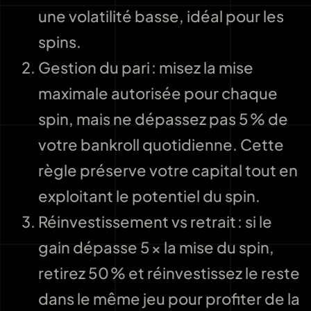
une volatilité basse, idéal pour les
spins.
Gestion du pari : misez la mise
maximale autorisée pour chaque
spin, mais ne dépassez pas 5 % de
votre bankroll quotidienne. Cette
règle préserve votre capital tout en
exploitant le potentiel du spin.
Réinvestissement vs retrait : si le
gain dépasse 5 × la mise du spin,
retirez 50 % et réinvestissez le reste
dans le même jeu pour profiter de la