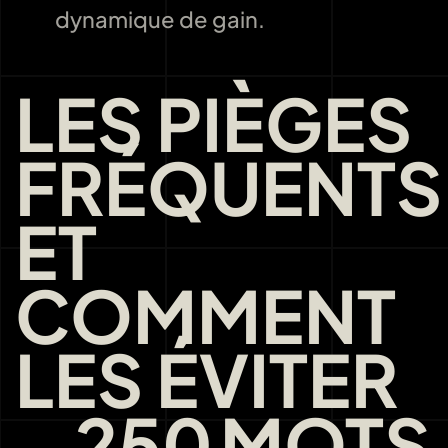
dynamique de gain.
LES PIÈGES
FRÉQUENTS
ET
COMMENT
LES ÉVITER
– 250 MOTS